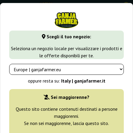
0
GanjaFarmer.it
Varietà di Cannabis
Afghan Kush
Scegli il tuo negozio:
Afghan Kush Semi
Seleziona un negozio locale per visualizzare i prodotti e
le offerte disponibili per te.
Filtri
Ordinamento
oppure resta su:
Italy | ganjafarmer.it
-25%
Sei maggiorenne?
+ omaggi
Questo sito contiene contenuti destinati a persone
maggiorenni.
Se non sei maggiorenne, lascia questo sito.