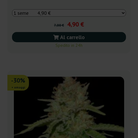
4,90 €
7,00 €
Al carrello
Spedito in 24h
-30%
+ omaggi