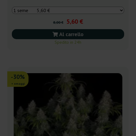
5,60 €
8,00 €
Al carrello
Spedito in 24h
-30%
+ omaggi