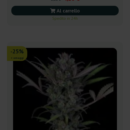
Al carrello
Spedito in 24h
-25%
+ omaggi