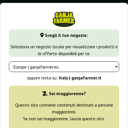
0
GanjaFarmer.it
Varietà di Cannabis
Gorilla Glue
Scegli il tuo negozio:
Gorilla Glue Semi
Seleziona un negozio locale per visualizzare i prodotti e
le offerte disponibili per te.
Filtri
Ordinamento
oppure resta su:
Italy | ganjafarmer.it
-30%
Sei maggiorenne?
+ omaggi
Questo sito contiene contenuti destinati a persone
maggiorenni.
Se non sei maggiorenne, lascia questo sito.