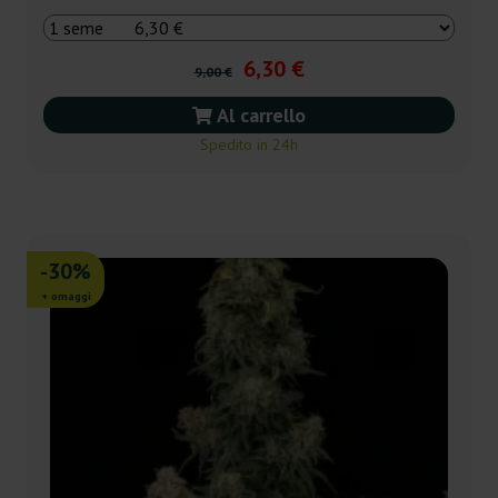
6,30 €
9,00 €
Al carrello
Spedito in 24h
-30%
+ omaggi