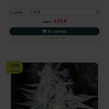
3,75 €
5,00 €
Al carrello
Spedito in 24h
-25%
+ omaggi