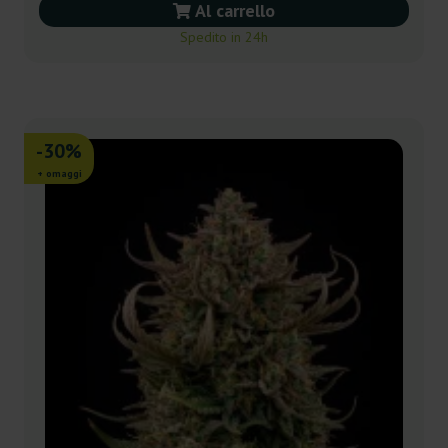
Al carrello
Spedito in 24h
-30%
+ omaggi