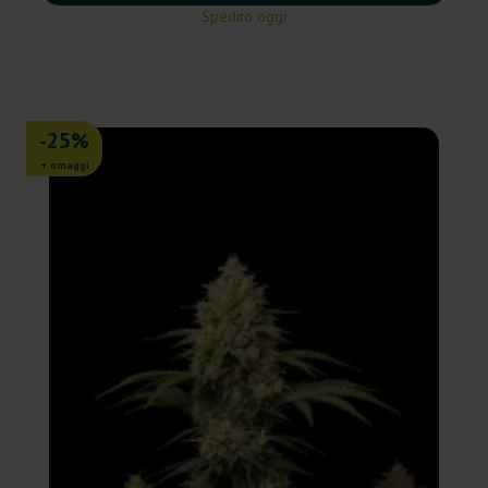
Spedito oggi
-25%
+ omaggi