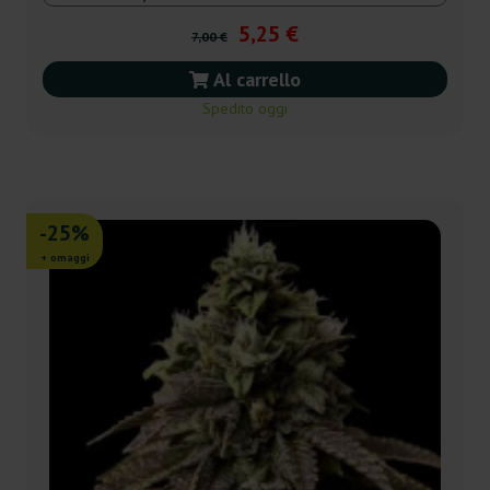
5,25 €
7,00 €
Al carrello
Spedito oggi
-25%
+ omaggi