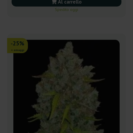
Al carrello
Spedito oggi
-25%
+ omaggi