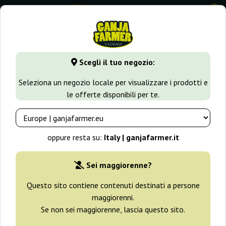
0
⭐ -40% Varietà a crescita rapida ⭐
⏰ 2 giorni 08:38:54
Scegli il tuo negozio:
GanjaFarmer.it
Varietà di Cannabis
Bubble Gum
Seleziona un negozio locale per visualizzare i prodotti e
le offerte disponibili per te.
Bubble Gum Semi
oppure resta su:
Italy | ganjafarmer.it
Filtri
Ordinamento
Sei maggiorenne?
Questo sito contiene contenuti destinati a persone
-25%
maggiorenni.
Se non sei maggiorenne, lascia questo sito.
+ omaggi