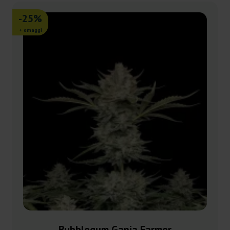
-25%
+ omaggi
Bubblegum Ganja Farmer