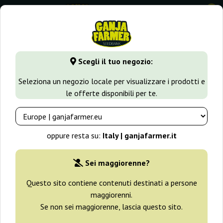
0
GanjaFarmer.it
Varietà di Cannabis
Mazar
Scegli il tuo negozio:
Mazar Semi
Seleziona un negozio locale per visualizzare i prodotti e
le offerte disponibili per te.
Filtri
Ordinamento
oppure resta su:
Italy | ganjafarmer.it
-30%
Sei maggiorenne?
+ omaggi
Questo sito contiene contenuti destinati a persone
maggiorenni.
Se non sei maggiorenne, lascia questo sito.