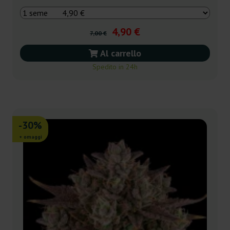
4,90 €
7,00 €
Al carrello
Spedito in 24h
-30%
+ omaggi