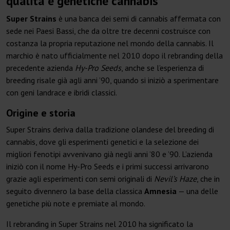
qualità e genetiche cannabis
Super Strains
è una banca dei semi di cannabis affermata con
sede nei Paesi Bassi, che da oltre tre decenni costruisce con
costanza la propria reputazione nel mondo della cannabis. Il
marchio è nato ufficialmente nel 2010 dopo il rebranding della
precedente azienda
Hy-Pro Seeds
, anche se l’esperienza di
breeding risale già agli anni ’90, quando si iniziò a sperimentare
con geni landrace e ibridi classici.
Origine e storia
Super Strains deriva dalla tradizione olandese del breeding di
cannabis, dove gli esperimenti genetici e la selezione dei
migliori fenotipi avvenivano già negli anni ’80 e ’90. L’azienda
iniziò con il nome Hy-Pro Seeds e i primi successi arrivarono
grazie agli esperimenti con semi originali di
Nevil’s Haze
, che in
seguito divennero la base della classica
Amnesia
— una delle
genetiche più note e premiate al mondo.
Il rebranding in Super Strains nel 2010 ha significato la