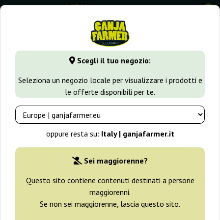
0
⭐ -40% Varietà a crescita rapida ⭐
⏰ 2 giorni 06:11:24
Scegli il tuo negozio:
GanjaFarmer.it
Seedbank
Super Strains
Seleziona un negozio locale per visualizzare i prodotti e
le offerte disponibili per te.
Semi Super Strains
oppure resta su:
Italy | ganjafarmer.it
Filtri
Ordinamento
Sei maggiorenne?
Questo sito contiene contenuti destinati a persone
maggiorenni.
Se non sei maggiorenne, lascia questo sito.