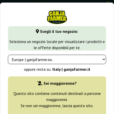
0
GanjaFarmer.it
Seedbank
Dutch Passion
Scegli il tuo negozio:
Semi Dutch Passion
Seleziona un negozio locale per visualizzare i prodotti e
le offerte disponibili per te.
Filtri
Ordinamento
oppure resta su:
Italy | ganjafarmer.it
-25%
Sei maggiorenne?
+ omaggi
Questo sito contiene contenuti destinati a persone
maggiorenni.
Se non sei maggiorenne, lascia questo sito.