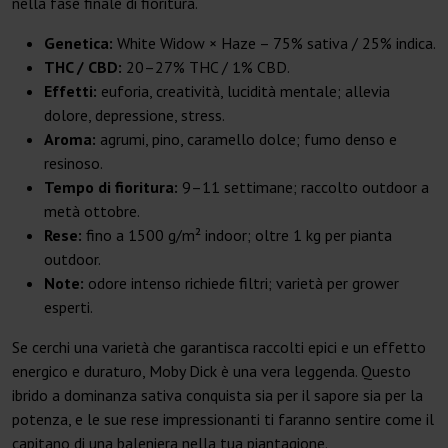
nella fase finale di fioritura.
Genetica:
White Widow × Haze – 75% sativa / 25% indica.
THC / CBD:
20–27% THC / 1% CBD.
Effetti:
euforia, creatività, lucidità mentale; allevia
dolore, depressione, stress.
Aroma:
agrumi, pino, caramello dolce; fumo denso e
resinoso.
Tempo di fioritura:
9–11 settimane; raccolto outdoor a
metà ottobre.
Rese:
fino a 1500 g/m² indoor; oltre 1 kg per pianta
outdoor.
Note:
odore intenso richiede filtri; varietà per grower
esperti.
Se cerchi una varietà che garantisca raccolti epici e un effetto
energico e duraturo, Moby Dick è una vera leggenda. Questo
ibrido a dominanza sativa conquista sia per il sapore sia per la
potenza, e le sue rese impressionanti ti faranno sentire come il
capitano di una baleniera nella tua piantagione.