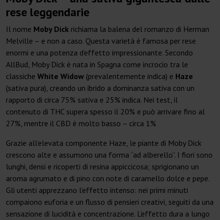
rese leggendarie
Il nome
Moby Dick
richiama la balena del romanzo di Herman
Melville – e non a caso. Questa varietà è famosa per rese
enormi e una potenza d’effetto impressionante. Secondo
AllBud, Moby Dick è nata in Spagna come incrocio tra le
classiche
White Widow
(prevalentemente indica) e
Haze
(sativa pura), creando un ibrido a dominanza sativa con un
rapporto di circa 75% sativa e 25% indica. Nei test, il
contenuto di THC supera spesso il 20% e può arrivare fino al
27%, mentre il CBD è molto basso – circa 1%
Grazie all’elevata componente Haze, le piante di Moby Dick
crescono alte e assumono una forma “ad alberello”. I fiori sono
lunghi, densi e ricoperti di resina appiccicosa; sprigionano un
aroma agrumato e di pino con note di caramello dolce e pepe.
Gli utenti apprezzano l’effetto intenso: nei primi minuti
compaiono euforia e un flusso di pensieri creativi, seguiti da una
sensazione di lucidità e concentrazione. L’effetto dura a lungo