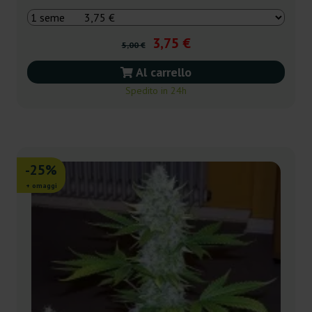
3,75 €
5,00 €
Al carrello
Spedito in 24h
-25%
+ omaggi