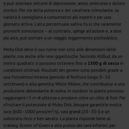
e può alleviare sintomi di depressione, ansia, emicrania e dolore
cronico. Per via della potenza e del carattere stimolante, la
varietà è consigliata a consumatori più esperti e per una
giornata attiva. L’alta percentuale sativa fa sì che raramente
provochi sonnolenza – al contrario, spinge all’azione e, a dosi
più alte, può portare a un viaggio leggermente psichedelico.
Moby Dick deve il suo nome non solo alle dimensioni delle
piante, ma anche alle rese gigantesche. Secondo AllBud, da un
metro quadrato si possono ottenere fino a
1500 g di secco
in
condizioni ottimali. Risultati del genere sono possibili grazie a
una fotosintesi intensa (periodo di fioritura lungo 9–10
settimane) e alla genetica White Widow, che contribuisce a una
produzione abbondante di resina. In outdoor le piante possono
raggiungere i 3 m di altezza e produrre oltre un chilo di fiori. Per
sfruttare il potenziale di Moby Dick, bisogna garantirle molta
luce (600–1000 µmol/m²/s), vasi grandi (20–30 l) e un
substrato ricco e ben aerato. La pianta risponde bene al
training
Screen of Green
e alla pulizia dei rami inferiori, per