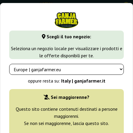
0
GanjaFarmer.it
Varietà di Cannabis
Moby Dick
Scegli il tuo negozio:
Moby Dick Semi
Seleziona un negozio locale per visualizzare i prodotti e
le offerte disponibili per te.
Filtri
Ordinamento
oppure resta su:
Italy | ganjafarmer.it
-30%
Sei maggiorenne?
+ omaggi
Questo sito contiene contenuti destinati a persone
maggiorenni.
Se non sei maggiorenne, lascia questo sito.