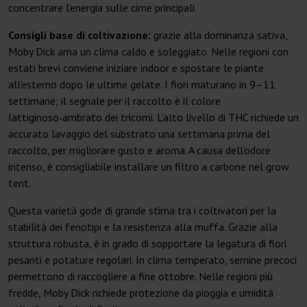
concentrare l’energia sulle cime principali.
Consigli base di coltivazione:
grazie alla dominanza sativa,
Moby Dick ama un clima caldo e soleggiato. Nelle regioni con
estati brevi conviene iniziare indoor e spostare le piante
all’esterno dopo le ultime gelate. I fiori maturano in 9–11
settimane; il segnale per il raccolto è il colore
lattiginoso‑ambrato dei tricomi. L’alto livello di THC richiede un
accurato lavaggio del substrato una settimana prima del
raccolto, per migliorare gusto e aroma. A causa dell’odore
intenso, è consigliabile installare un filtro a carbone nel grow
tent.
Questa varietà gode di grande stima tra i coltivatori per la
stabilità dei fenotipi e la resistenza alla muffa. Grazie alla
struttura robusta, è in grado di sopportare la legatura di fiori
pesanti e potature regolari. In clima temperato, semine precoci
permettono di raccogliere a fine ottobre. Nelle regioni più
fredde, Moby Dick richiede protezione da pioggia e umidità