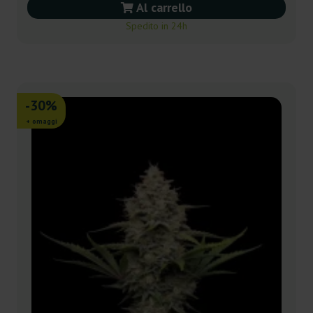
Al carrello
Spedito in 24h
-30%
+ omaggi