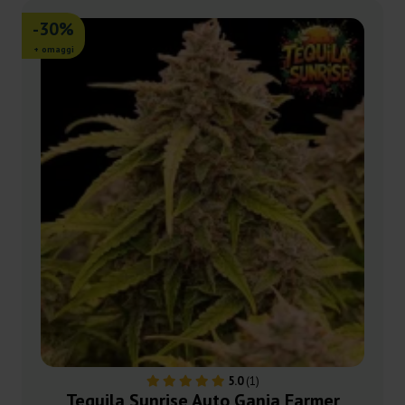
-30%
+ omaggi
5.0
(1)
Tequila Sunrise Auto Ganja Farmer