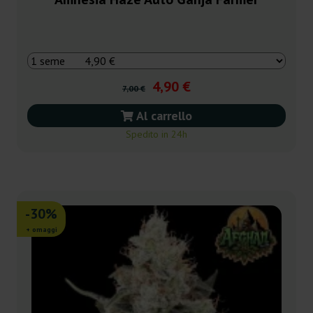
4,90 €
7,00 €
Al carrello
Spedito in 24h
-30%
+ omaggi