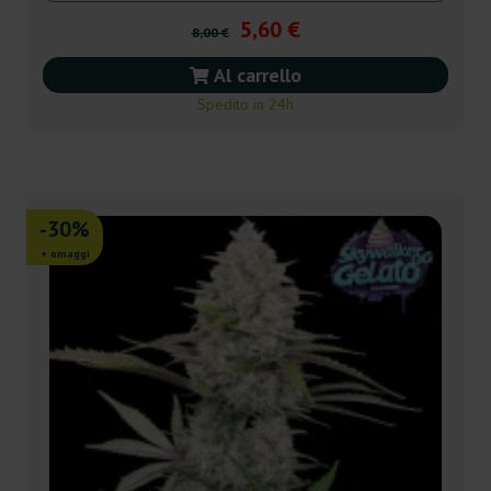
5,60 €
8,00 €
Al carrello
Spedito in 24h
-30%
+ omaggi