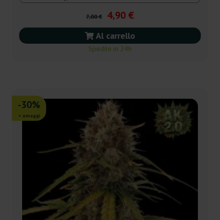
4,90 €
7,00 €
Al carrello
Spedito in 24h
-30%
+ omaggi