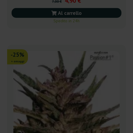
4,90 €
7,00 €
Al carrello
Spedito in 24h
-25%
+ omaggi