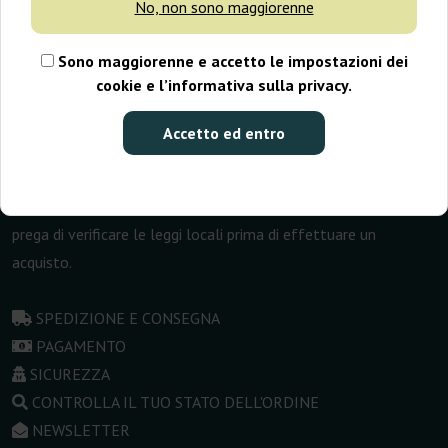
GanjaFarmer.it
No, non sono maggiorenne
Lunedì - Venerdì / 10:00 - 16:00
Sono maggiorenne e accetto le impostazioni dei
info@ganjafarmer.it
cookie e l’informativa sulla privacy.
Spedizione in tutto il mondo
Accetto ed entro
+48 731 111 420
Si prega di notare che i semi di cannabis venduti su questo sito
web sono destinati esclusivamente a scopi collezionistici. Si
prega di verificare le leggi locali prima di effettuare un
acquisto.
SPEDIZIONE E CONSEGNA
PAGAMENTO
SICUREZZA
CONTROLLA IL TUO STATO DELL'ORDINE
NEWSLETTER