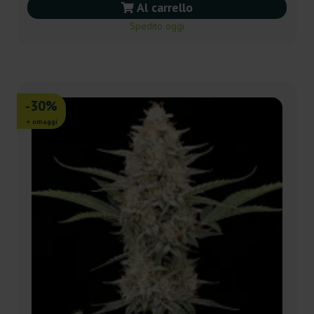
Al carrello
Spedito oggi
-30%
+ omaggi