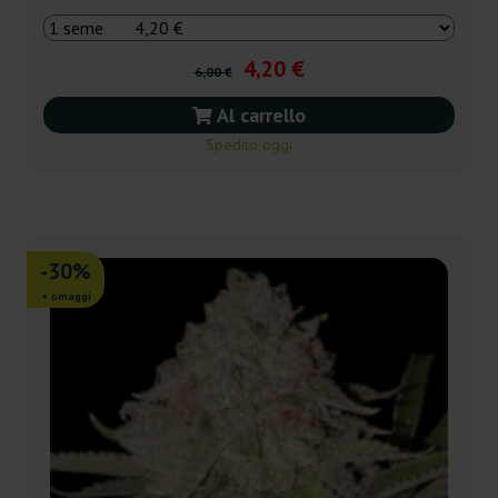
4,20 €
6,00 €
Al carrello
Spedito oggi
-30%
+ omaggi