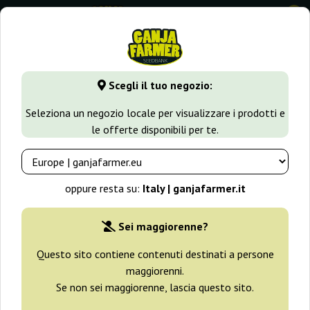
0
GanjaFarmer.it
Varietà di Cannabis
Cookies
Scegli il tuo negozio:
Cookies Semi
Seleziona un negozio locale per visualizzare i prodotti e
le offerte disponibili per te.
Filtri
Ordinamento
oppure resta su:
Italy | ganjafarmer.it
-30%
Sei maggiorenne?
+ omaggi
Questo sito contiene contenuti destinati a persone
maggiorenni.
Se non sei maggiorenne, lascia questo sito.