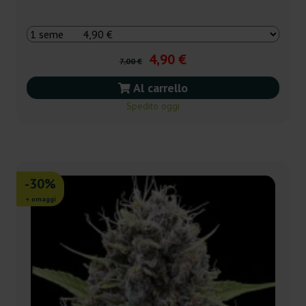
4,90 €
7,00 €
Al carrello
Spedito oggi
-30%
+ omaggi