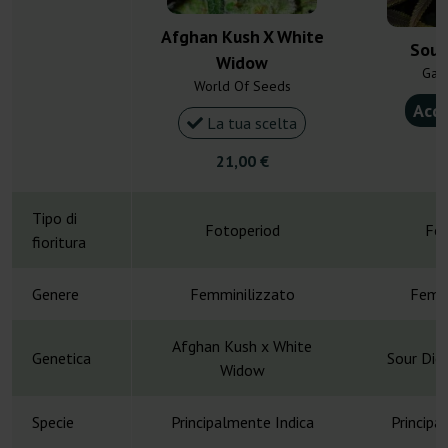
Afghan Kush X White
Sour
Widow
Gan
World Of Seeds
Acqu
La tua scelta
5
21,00 €
Tipo di
Fotoperiod
Fot
fioritura
Genere
Femminilizzato
Femmi
Afghan Kush x White
Genetica
Sour Die
Widow
Specie
Principalmente Indica
Principa