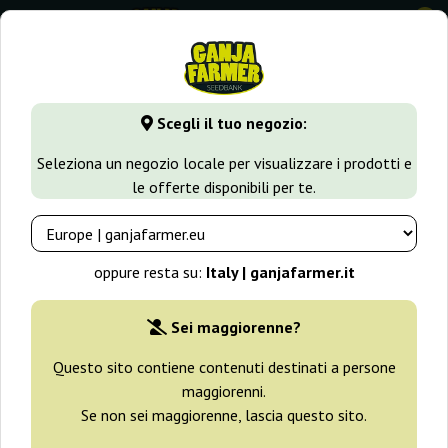
0
GanjaFarmer.it
Varietà di Cannabis
White Widow
Afgha
Scegli il tuo negozio:
Afghan Kush X White Widow World
Seleziona un negozio locale per visualizzare i prodotti e
Of Seeds
le offerte disponibili per te.
oppure resta su:
Italy | ganjafarmer.it
Sei maggiorenne?
Questo sito contiene contenuti destinati a persone
maggiorenni.
Se non sei maggiorenne, lascia questo sito.