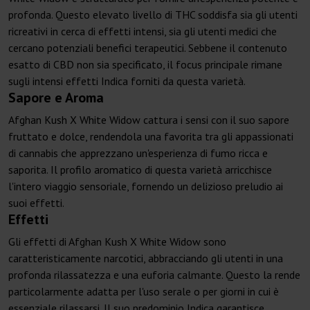
profonda. Questo elevato livello di THC soddisfa sia gli utenti
ricreativi in cerca di effetti intensi, sia gli utenti medici che
cercano potenziali benefici terapeutici. Sebbene il contenuto
esatto di CBD non sia specificato, il focus principale rimane
sugli intensi effetti Indica forniti da questa varietà.
Sapore e Aroma
Afghan Kush X White Widow cattura i sensi con il suo sapore
fruttato e dolce, rendendola una favorita tra gli appassionati
di cannabis che apprezzano un'esperienza di fumo ricca e
saporita. Il profilo aromatico di questa varietà arricchisce
l'intero viaggio sensoriale, fornendo un delizioso preludio ai
suoi effetti.
Effetti
Gli effetti di Afghan Kush X White Widow sono
caratteristicamente narcotici, abbracciando gli utenti in una
profonda rilassatezza e una euforia calmante. Questo la rende
particolarmente adatta per l'uso serale o per giorni in cui è
essenziale rilassarsi. Il suo predominio Indica garantisce