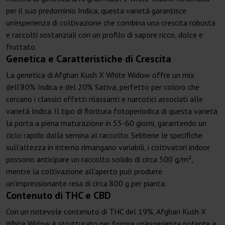
per il suo predominio Indica, questa varietà garantisce
un'esperienza di coltivazione che combina una crescita robusta
e raccolti sostanziali con un profilo di sapore ricco, dolce e
fruttato.
Genetica e Caratteristiche di Crescita
La genetica di Afghan Kush X White Widow offre un mix
dell'80% Indica e del 20% Sativa, perfetto per coloro che
cercano i classici effetti rilassanti e narcotici associati alle
varietà Indica. Il tipo di fioritura fotoperiodica di questa varietà
la porta a piena maturazione in 55-60 giorni, garantendo un
ciclo rapido dalla semina al raccolto. Sebbene le specifiche
sull'altezza in interno rimangano variabili, i coltivatori indoor
possono anticipare un raccolto solido di circa 500 g/m²,
mentre la coltivazione all'aperto può produrre
un'impressionante resa di circa 800 g per pianta.
Contenuto di THC e CBD
Con un notevole contenuto di THC del 19%, Afghan Kush X
White Widow è strutturato per fornire un'esperienza potente e