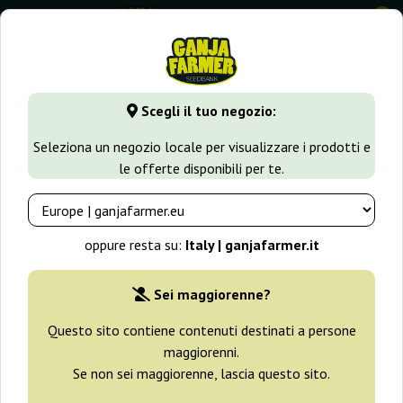
0
⭐ -40% Varietà a crescita rapida ⭐
⏰ 2 giorni 08:42:22
Scegli il tuo negozio:
GanjaFarmer.it
Varietà di Cannabis
Watermelon
Seleziona un negozio locale per visualizzare i prodotti e
le offerte disponibili per te.
Watermelon Semi
oppure resta su:
Italy | ganjafarmer.it
Filtri
Ordinamento
Sei maggiorenne?
Questo sito contiene contenuti destinati a persone
-25%
maggiorenni.
Se non sei maggiorenne, lascia questo sito.
+ omaggi