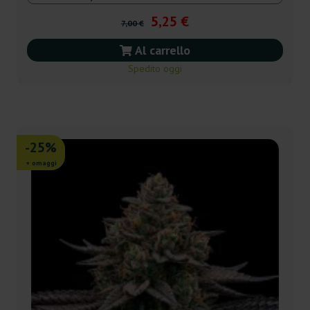
5,25 €
7,00 €
Al carrello
Spedito oggi
-25%
+ omaggi