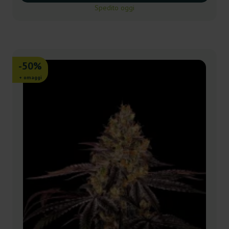
Spedito oggi
-50%
+ omaggi