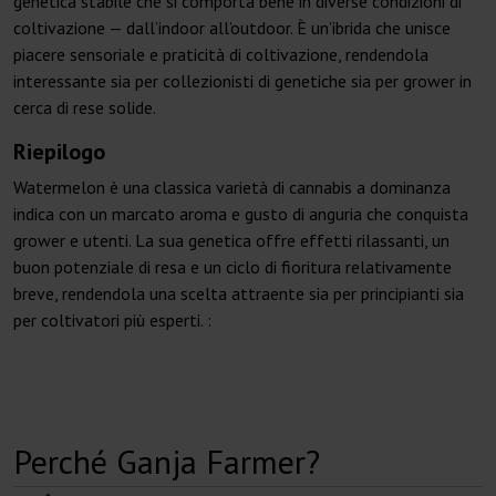
genetica stabile che si comporta bene in diverse condizioni di
coltivazione — dall’indoor all’outdoor. È un’ibrida che unisce
piacere sensoriale e praticità di coltivazione, rendendola
interessante sia per collezionisti di genetiche sia per grower in
cerca di rese solide.
Riepilogo
Watermelon è una classica varietà di cannabis a dominanza
indica con un marcato aroma e gusto di anguria che conquista
grower e utenti. La sua genetica offre effetti rilassanti, un
buon potenziale di resa e un ciclo di fioritura relativamente
breve, rendendola una scelta attraente sia per principianti sia
per coltivatori più esperti. :
Perché Ganja Farmer?