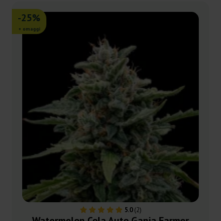
-25%
+ omaggi
5.0
(2)
Watermelon Cola Auto Ganja Farmer