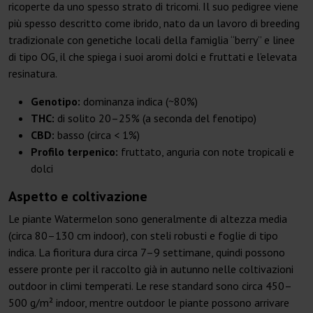
ricoperte da uno spesso strato di tricomi. Il suo pedigree viene
più spesso descritto come ibrido, nato da un lavoro di breeding
tradizionale con genetiche locali della famiglia “berry” e linee
di tipo OG, il che spiega i suoi aromi dolci e fruttati e l’elevata
resinatura.
Genotipo:
dominanza indica (~80%)
THC:
di solito 20–25% (a seconda del fenotipo)
CBD:
basso (circa < 1%)
Profilo terpenico:
fruttato, anguria con note tropicali e
dolci
Aspetto e coltivazione
Le piante Watermelon sono generalmente di altezza media
(circa 80–130 cm indoor), con steli robusti e foglie di tipo
indica. La fioritura dura circa 7–9 settimane, quindi possono
essere pronte per il raccolto già in autunno nelle coltivazioni
outdoor in climi temperati. Le rese standard sono circa 450–
500 g/m² indoor, mentre outdoor le piante possono arrivare