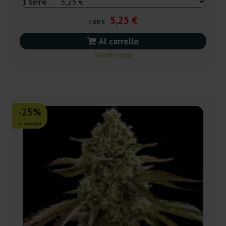
5,25 €
7,00 €
Al carrello
Spedito oggi
-25%
+ omaggi