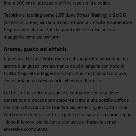
fino a 200 cm di altezza e offrire rese simili e solide.
Tecniche di training come
LST
(Low Stress Training) o
ScrOG
(Screen of Green) aiutano a controllare la crescita e aumentare
l’esposizione alla luce, il che può tradursi in rese ancora
maggiori e cime più uniformi.
Aroma, gusto ed effetti
Il punto di forza di Watermelon è il suo profilo sensoriale: un
aroma e un gusto intensamente dolci di anguria con note di
frutta tropicale e leggere sfumature di frutti di bosco o uva,
che ricordano un fresco cocktail estivo di frutta.
L’effetto è di solito rilassante e calmante, con una lieve
sensazione di distensione corporea unita a una sottile euforia
che non schiaccia come le indica più pesanti. Questo fa sì che
Watermelon venga scelta sia per il relax serale sia come ceppo
“dopo il lavoro” più delicato, che aiuta a rilassarsi senza
eccessiva sonnolenza.