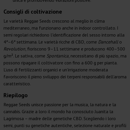
unica e promuovendo vibrazioni positive.
Consigli di coltivazione
Le varietà Reggae Seeds crescono al meglio in clima
mediterraneo, ma funzionano anche in indoor controllato. I
semi regolari richiedono l’identificazione del sesso intorno alla
4ª–6ª settimana. Le varietà ricche di CBD, come
Dancehall
o
Revolution
, fioriscono 9–11 settimane e producono 400–500
g/m². Le sativa, come
Spontanica
, necessitano di più spazio, ma
possono ripagare il coltivatore con fino a 600 g per pianta.
L’uso di fertilizzanti organici e un’irrigazione moderata
favoriscono il pieno sviluppo dei terpeni responsabili dell’aroma
caratteristico.
Riepilogo
Reggae Seeds unisce passione per la musica, la natura e la
cannabis. Grazie a loro il mondo ha conosciuto Juanita la
Lagrimosa – madre delle genetiche CBD. Scegliendo i loro
semi, punti su genetiche autentiche, selezione naturale e profili