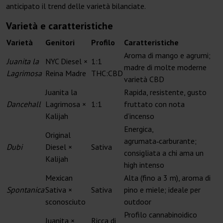
anticipato il trend delle varietà bilanciate.
Varietà e caratteristiche
Varietà
Genitori
Profilo
Caratteristiche
Aroma di mango e agrumi;
Juanita la
NYC Diesel ×
1:1
madre di molte moderne
Lagrimosa
Reina Madre
THC:CBD
varietà CBD
Juanita la
Rapida, resistente, gusto
Dancehall
Lagrimosa ×
1:1
fruttato con nota
Kalijah
d’incenso
Energica,
Original
agrumata‑carburante;
Dubi
Diesel ×
Sativa
consigliata a chi ama un
Kalijah
high intenso
Mexican
Alta (fino a 3 m), aroma di
Spontanica
Sativa ×
Sativa
pino e miele; ideale per
sconosciuto
outdoor
Profilo cannabinoidico
Juanita ×
Ricca di