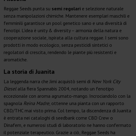
Reggae Seeds punta su
semi regolari
e selezione naturale
senza manipolazioni chimiche. Mantenere esemplari maschili e
femminili garantisce un pool genetico sano e una diversità di
fenotipi. L’idea è unity & diversity – armonia della natura e
cooperazione sociale, ispirata alla cultura reggae. I semi sono
prodotti in modo ecologico, senza pesticidi sintetici o
regolatori di crescita, rendendo le piante più resistenti e
aromatiche.
La storia di Juanita
La leggenda narra che Jimi acquistò semi di
New York City
Diesel
alla fiera Spannabis 2004, notando un fenotipo
eccezionale con aroma agrumato-mango. Incrociandolo con la
spagnola
Reina Madre
, ottenne una pianta con un rapporto
CBD/THC mai visto prima. Col tempo, la discendenza di Juanita
è entrata nei cataloghi di seedbank come CBD Crew o
Dinafem, e numerosi studi di laboratorio ne hanno confermato
il potenziale terapeutico. Grazie a ciò, Reggae Seeds ha