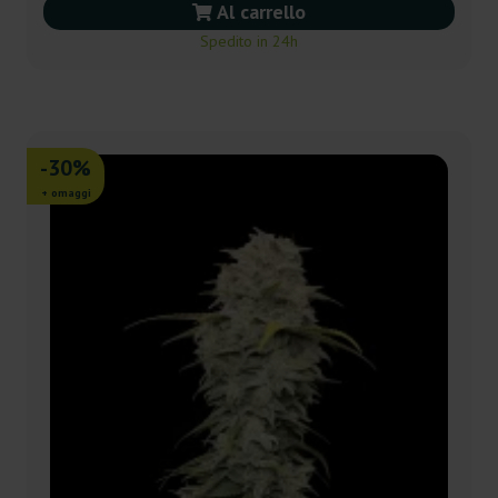
Al carrello
Spedito in 24h
-30%
+ omaggi