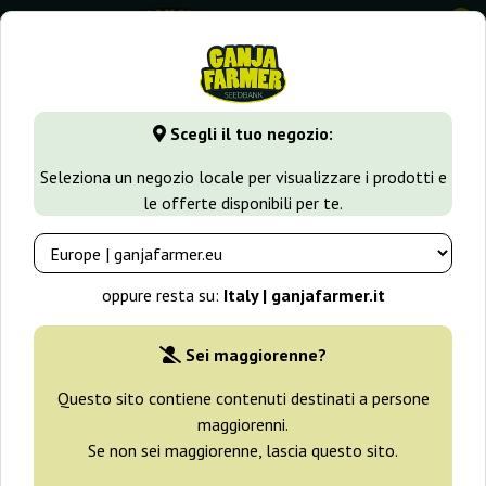
0
GanjaFarmer.it
Varietà di Cannabis
Jack Herer
Scegli il tuo negozio:
Jack Herer Semi
Seleziona un negozio locale per visualizzare i prodotti e
le offerte disponibili per te.
Filtri
Ordinamento
oppure resta su:
Italy | ganjafarmer.it
-30%
Sei maggiorenne?
+ omaggi
Questo sito contiene contenuti destinati a persone
maggiorenni.
Se non sei maggiorenne, lascia questo sito.