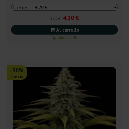
4,20 €
6,00 €
Al carrello
Spedito in 24h
-30%
+ omaggi