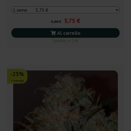
3,75 €
5,00 €
Al carrello
Spedito in 24h
-25%
+ omaggi