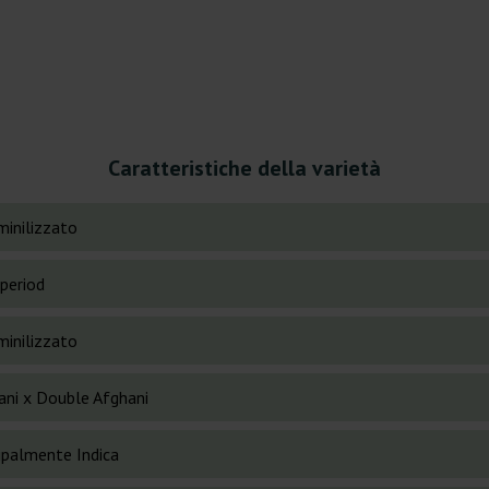
Caratteristiche della varietà
inilizzato
period
inilizzato
ani x Double Afghani
cipalmente Indica