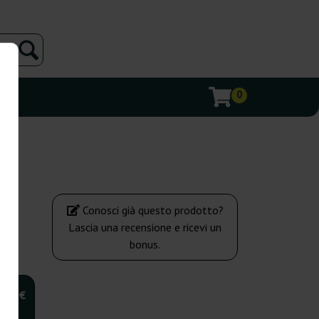
0
Conosci già questo prodotto?
Lascia una recensione e ricevi un
bonus.
,00 €