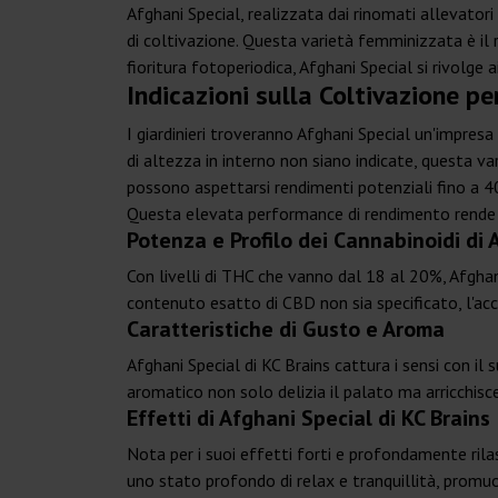
Afghani Special, realizzata dai rinomati allevatori
di coltivazione. Questa varietà femminizzata è il 
fioritura fotoperiodica, Afghani Special si rivolge a
Indicazioni sulla Coltivazione pe
I giardinieri troveranno Afghani Special un'impresa
di altezza in interno non siano indicate, questa v
possono aspettarsi rendimenti potenziali fino a 4
Questa elevata performance di rendimento rende Af
Potenza e Profilo dei Cannabinoidi di 
Con livelli di THC che vanno dal 18 al 20%, Afghani
contenuto esatto di CBD non sia specificato, l'ac
Caratteristiche di Gusto e Aroma
Afghani Special di KC Brains cattura i sensi con il
aromatico non solo delizia il palato ma arricchisc
Effetti di Afghani Special di KC Brains
Nota per i suoi effetti forti e profondamente rila
uno stato profondo di relax e tranquillità, promuo