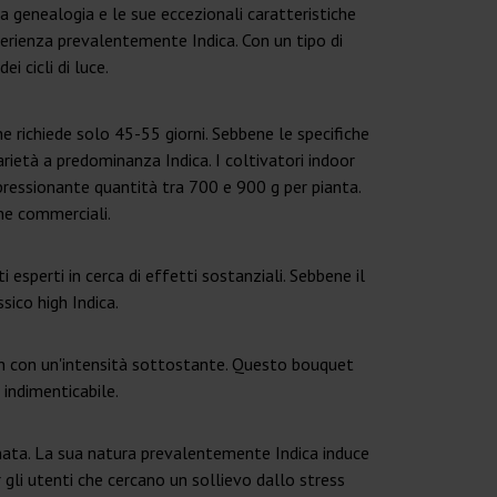
da genealogia e le sue eccezionali caratteristiche
perienza prevalentemente Indica. Con un tipo di
i cicli di luce.
he richiede solo 45-55 giorni. Sebbene le specifiche
rietà a predominanza Indica. I coltivatori indoor
pressionante quantità tra 700 e 900 g per pianta.
he commerciali.
esperti in cerca di effetti sostanziali. Sebbene il
ico high Indica.
hish con un'intensità sottostante. Questo bouquet
 indimenticabile.
ornata. La sua natura prevalentemente Indica induce
gli utenti che cercano un sollievo dallo stress