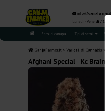
info@ganjafarmer.i
Lunedì - Venerdì / 10:0
Semi di canapa
Tipi di semi
See
GanjaFarmer.it
Varietà di Cannabis
A
Afghani Special Kc Brains