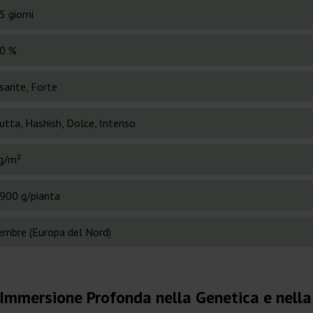
5 giorni
0 %
ssante, Forte
utta, Hashish, Dolce, Intenso
g/m²
900 g/pianta
embre (Europa del Nord)
'Immersione Profonda nella Genetica e nella