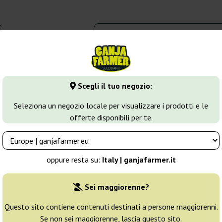
t
0 - 16:00
dbank
Tipi di marijuana
Altro
Scegli il tuo negozio:
fghan Kush
Afghani Special
Seleziona un negozio locale per visualizzare i prodotti e le
offerte disponibili per te.
Allevatore:
Kc Brains
oppure resta su:
Italy | ganjafarmer.it
Confezione originale:
Sei maggiorenne?
5 semi
17
Questo sito contiene contenuti destinati a persone maggiorenni.
Se non sei maggiorenne, lascia questo sito.
Spedito in 24h