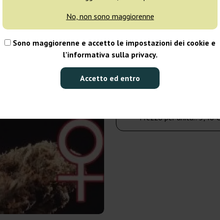
No, non sono maggiorenne
5 semi
Sono maggiorenne e accetto le impostazioni dei cookie e
17,00 €
l’informativa sulla privacy.
Numero di confezioni:
Accetto ed entro
Al carrello
Prezzo per unità.:
3,40 