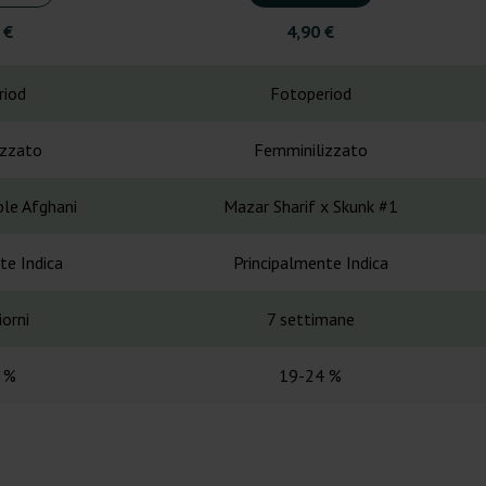
 €
4,90 €
riod
Fotoperiod
izzato
Femminilizzato
ble Afghani
Mazar Sharif x Skunk #1
te Indica
Principalmente Indica
orni
7 settimane
 %
19-24 %