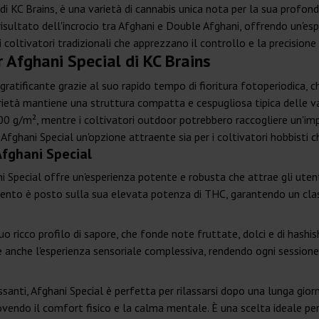
 di KC Brains, è una varietà di cannabis unica nota per la sua profon
risultato dell'incrocio tra Afghani e Double Afghani, offrendo un'es
i coltivatori tradizionali che apprezzano il controllo e la precisione de
r Afghani Special di KC Brains
 gratificante grazie al suo rapido tempo di fioritura fotoperiodica, c
arietà mantiene una struttura compatta e cespugliosa tipica delle va
00 g/m², mentre i coltivatori outdoor potrebbero raccogliere un'im
ghani Special un'opzione attraente sia per i coltivatori hobbisti c
Afghani Special
 Special offre un'esperienza potente e robusta che attrae gli utenti 
cento è posto sulla sua elevata potenza di THC, garantendo un class
 suo ricco profilo di sapore, che fonde note fruttate, dolci e di has
e anche l'esperienza sensoriale complessiva, rendendo ogni sessione
ssanti, Afghani Special è perfetta per rilassarsi dopo una lunga gi
vendo il comfort fisico e la calma mentale. È una scelta ideale per 