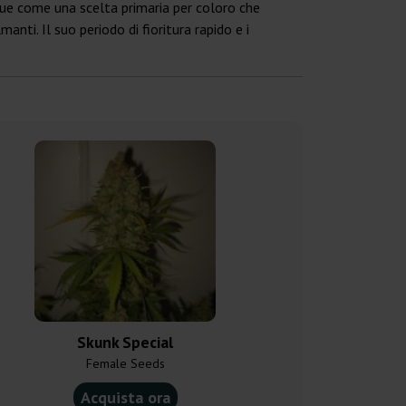
ngue come una scelta primaria per coloro che
ti. Il suo periodo di fioritura rapido e i
Skunk Special
Julian Marl
Female Seeds
Silent 
Acquista ora
Acquist