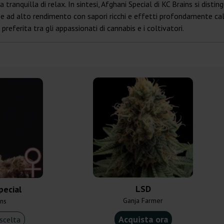
ranquilla di relax. In sintesi, Afghani Special di KC Brains si disti
ad alto rendimento con sapori ricchi e effetti profondamente calman
referita tra gli appassionati di cannabis e i coltivatori.
LSD
pecial
Ganja Farmer
ins
Acquista ora
scelta