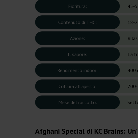
Fioritura:
45-5
Contenuto di THC:
18-2
Azione:
Rila
Il sapore:
La fr
Rendimento indoor:
400 
Coltura all'aperto:
700-
Mese del raccolto:
Sett
Afghani Special di KC Brains: Un