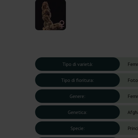
Tipo di varietà:
Femm
Tipo di fioritura:
Foto
Genere:
Femm
Genetica:
Afgh
Specie:
Prin