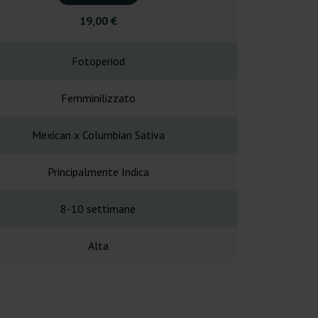
19,00 €
31,6
Fotoperiod
Fotope
Femminilizzato
Femminil
Mexican x Columbian Sativa
Kush Mints × A
Principalmente Indica
Principalme
8-10 settimane
9-10 set
Alta
27-3