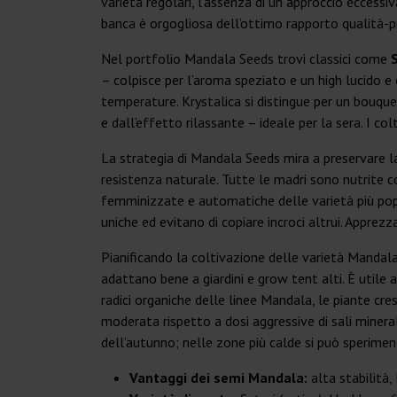
varietà regolari, l’assenza di un approccio ecces
banca è orgogliosa dell’ottimo rapporto qualità-pr
Nel portfolio Mandala Seeds trovi classici come
– colpisce per l’aroma speziato e un high lucido e 
temperature. Krystalica si distingue per un bouq
e dall’effetto rilassante – ideale per la sera. I col
La strategia di Mandala Seeds mira a preservare l
resistenza naturale. Tutte le madri sono nutrite c
femminizzate e automatiche delle varietà più popol
uniche ed evitano di copiare incroci altrui. Apprezz
Pianificando la coltivazione delle varietà Mandala,
adattano bene a giardini e grow tent alti. È utile 
radici organiche delle linee Mandala, le piante 
moderata rispetto a dosi aggressive di sali mineral
dell’autunno; nelle zone più calde si può sperimen
Vantaggi dei semi Mandala:
alta stabilità,