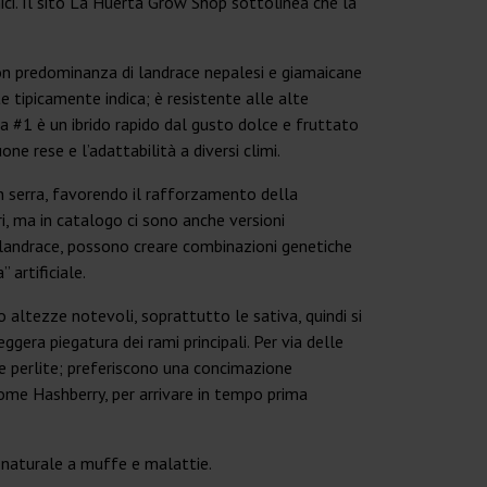
ici. Il sito La Huerta Grow Shop sottolinea che la
con predominanza di landrace nepalesi e giamaicane
e tipicamente indica; è resistente alle alte
 #1 è un ibrido rapido dal gusto dolce e fruttato
one rese e l’adattabilità a diversi climi.
n serra, favorendo il rafforzamento della
i, ma in catalogo ci sono anche versioni
i landrace, possono creare combinazioni genetiche
 artificiale.
o altezze notevoli, soprattutto le sativa, quindi si
ggera piegatura dei rami principali. Per via delle
e perlite; preferiscono una concimazione
 come Hashberry, per arrivare in tempo prima
a naturale a muffe e malattie.