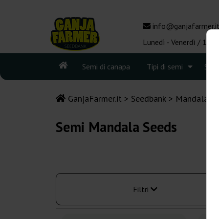
info@ganjafarmer.i
Lunedì - Venerdì / 10:0
Semi di canapa
Tipi di semi
See
GanjaFarmer.it
Seedbank
Mandala S
Semi Mandala Seeds
Filtri