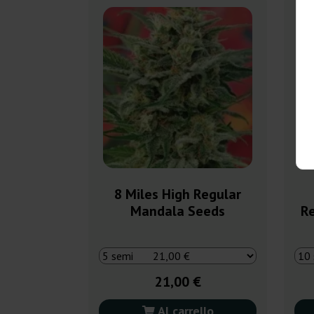
8 Miles High Regular
Mandala Seeds
R
21,00 €
Al carrello