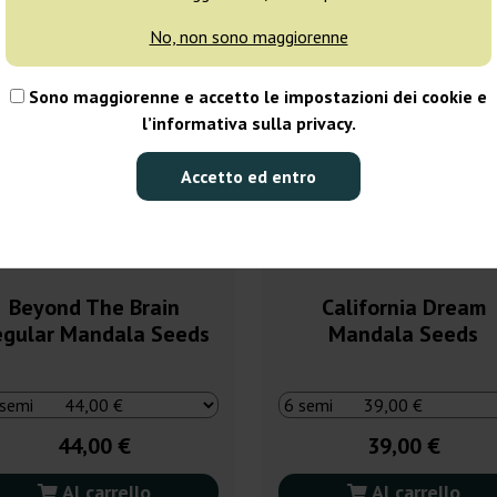
No, non sono maggiorenne
Sono maggiorenne e accetto le impostazioni dei cookie e
l’informativa sulla privacy.
Accetto ed entro
Beyond The Brain
California Dream
egular Mandala Seeds
Mandala Seeds
44,00 €
39,00 €
Al carrello
Al carrello