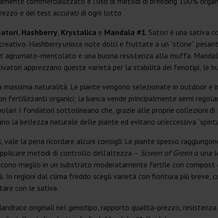
sivamente commercializzato e l’uso di metodi di breeding 100% organ
ezzo e dei test accurati di ogni lotto
Satori
,
Hashberry
,
Krystalica
e
Mandala #1
. Satori è una sativa 
creativo. Hashberry unisce note dolci e fruttate a un “stone” pesant
uet agrumato-mentolato e una buona resistenza alla muffa. Mandala
tivatori apprezzano queste varietà per la stabilità dei fenotipi, le bu
a massima naturalità. Le piante vengono selezionate in outdoor e i
on fertilizzanti organici; la banca vende principalmente semi regolar
ari. I fondatori sottolineano che, grazie alle proprie collezioni d
ano la bellezza naturale delle piante ed evitano un’eccessiva “spinta”
 vale la pena ricordare alcuni consigli. Le piante spesso raggiungon
applicare metodi di controllo dell’altezza –
Screen of Green
o una le
crescono meglio in un substrato moderatamente fertile con compost 
i. In regioni dal clima freddo scegli varietà con fioritura più breve,
tare con le sativa.
 landrace originali nel genotipo, rapporto qualità-prezzo, resistenz