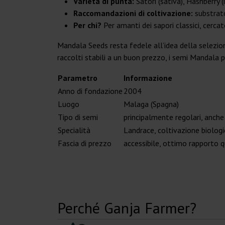
Varietà di punta:
Satori (sativa), Hashberry (i
Raccomandazioni di coltivazione:
substrato
Per chi?
Per amanti dei sapori classici, cercato
Mandala Seeds resta fedele all’idea della selezion
raccolti stabili a un buon prezzo, i semi Mandala 
Parametro
Informazione
Anno di fondazione
2004
Luogo
Malaga (Spagna)
Tipo di semi
principalmente regolari, anch
Specialità
Landrace, coltivazione biologi
Fascia di prezzo
accessibile, ottimo rapporto 
Perché Ganja Farmer?