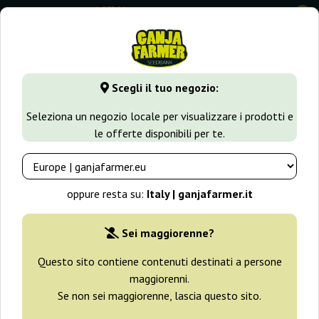
0
GanjaFarmer.it
Seedbank
Ministry Of Cannabis
Scegli il tuo negozio:
Semi Ministry Of Cannabis
Seleziona un negozio locale per visualizzare i prodotti e
le offerte disponibili per te.
Filtri
Ordinamento
oppure resta su:
Italy | ganjafarmer.it
Sei maggiorenne?
Questo sito contiene contenuti destinati a persone
maggiorenni.
Se non sei maggiorenne, lascia questo sito.