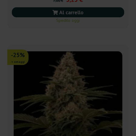
7,00 €
Al carrello
Spedito oggi
-25%
+ omaggi