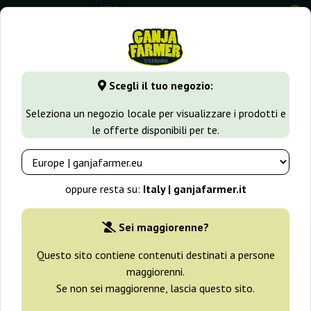
0
⭐ -40% Varietà a crescita rapida ⭐
⏰ 2 giorni 08:48:39
Scegli il tuo negozio:
GanjaFarmer.it
Tipi di Semi
Semi Indica
Seleziona un negozio locale per visualizzare i prodotti e
le offerte disponibili per te.
Semi di Cannabis Indica
Questa categoria contiene semi di marijuana con genetica
oppure resta su:
Italy | ganjafarmer.it
dominante di INDICA. Ogni appassionato di genetica
proveniente dalle fresche regioni del sud dell’Asia troverà qui
Sei maggiorenne?
qualcosa di unico per la sua collezione. Solo grandi nomi dai
migliori produttori, assicurando il successo di ogni collezione.
Questo sito contiene contenuti destinati a persone
maggiorenni.
Se non sei maggiorenne, lascia questo sito.
Filtri
Ordinamento