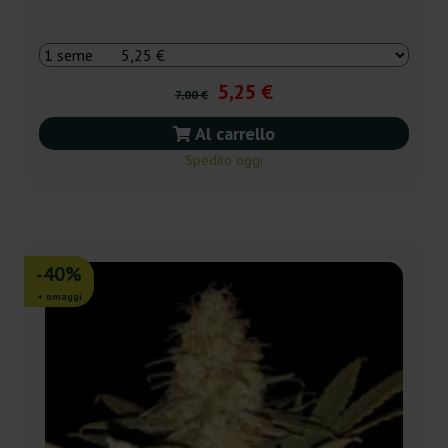
5,25 €
7,00 €
Al carrello
Spedito oggi
-40%
+ omaggi