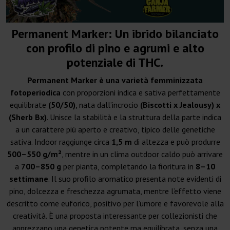
Permanent Marker:
Un ibrido bilanciato
con profilo di pino e agrumi e alto
potenziale di THC.
Permanent Marker è una varietà femminizzata
fotoperiodica
con proporzioni indica e sativa perfettamente
equilibrate
(50/50)
, nata dall’incrocio
(Biscotti x Jealousy) x
(Sherb Bx)
. Unisce la stabilità e la struttura della parte indica
a un carattere più aperto e creativo, tipico delle genetiche
sativa. Indoor raggiunge circa
1,5 m
di altezza e può produrre
500–550 g/m²
, mentre in un clima outdoor caldo può arrivare
a
700–850 g
per pianta, completando la fioritura in
8–10
settimane
. Il suo profilo aromatico presenta note evidenti di
pino, dolcezza e freschezza agrumata, mentre l’effetto viene
descritto come euforico, positivo per l’umore e favorevole alla
creatività. È una proposta interessante per collezionisti che
apprezzano una genetica potente ma equilibrata, senza una