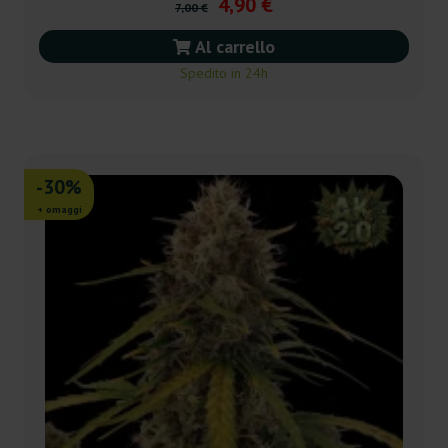
4,90 €
7,00 €
Al carrello
Spedito in 24h
-30%
+ omaggi