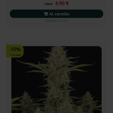
4,90 €
7,00 €
Al carrello
Spedito in 24h
-30%
+ omaggi