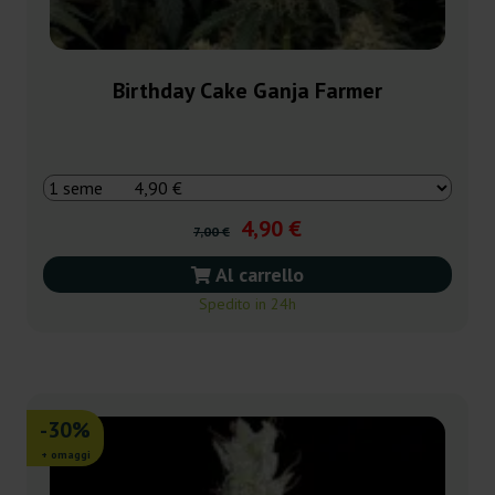
Birthday Cake Ganja Farmer
4,90 €
7,00 €
Al carrello
Spedito in 24h
-30%
+ omaggi