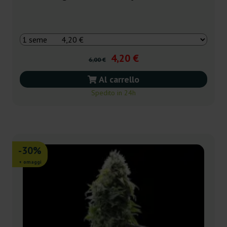
4,20 €
6,00 €
Al carrello
Spedito in 24h
-30%
+ omaggi