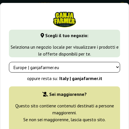
0
GanjaFarmer.it
Tipi di Semi
Semi Sativa
Scegli il tuo negozio:
Semi di Cannabis Sativa
Seleziona un negozio locale per visualizzare i prodotti e
le offerte disponibili per te.
Una collezione di semi di cannabis con genetica dominante
Sativa. Ogni appassionato che desideri arricchire la propria
collezione con una genetica tropicale troverà qui la scelta
oppure resta su:
Italy | ganjafarmer.it
ideale. Abbiamo selezionato varietà note e apprezzate in tutto
il mondo per il loro sapore e aroma.
Sei maggiorenne?
Questo sito contiene contenuti destinati a persone
Filtri
Ordinamento
maggiorenni.
Se non sei maggiorenne, lascia questo sito.