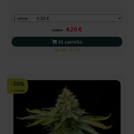
4,20 €
6,00 €
Al carrello
Spedito in 24h
-30%
+ omaggi