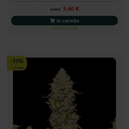
5,60 €
8,00 €
Al carrello
Spedito in 24h
-30%
+ omaggi