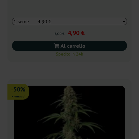
4,90 €
7,00 €
Al carrello
Spedito in 24h
-50%
+ omaggi