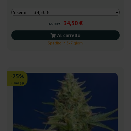
34,50 €
46,00 €
Al carrello
Spedito in 3-7 giorni
-25%
+ omaggi