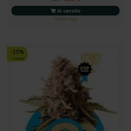
Al carrello
Spedito oggi
-25%
+ omaggi