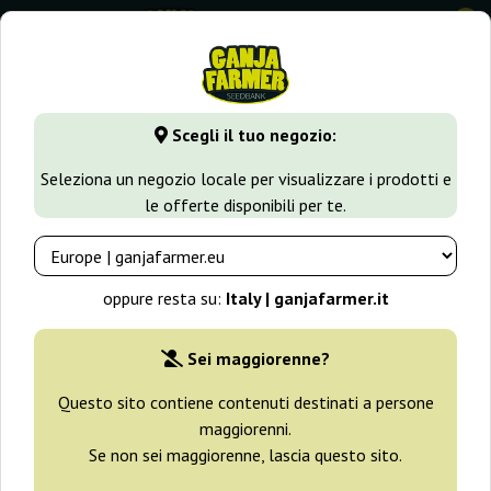
0
GanjaFarmer.it
Tipi di Semi
Semi CBD
Scegli il tuo negozio:
Semi di cannabis CBD
Seleziona un negozio locale per visualizzare i prodotti e
le offerte disponibili per te.
Filtri
Ordinamento
oppure resta su:
Italy | ganjafarmer.it
-30%
Sei maggiorenne?
+ omaggi
Questo sito contiene contenuti destinati a persone
maggiorenni.
Se non sei maggiorenne, lascia questo sito.