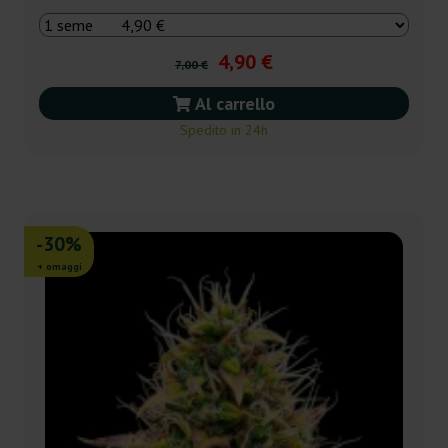
4,90 €
7,00 €
Al carrello
Spedito in 24h
-30%
+ omaggi