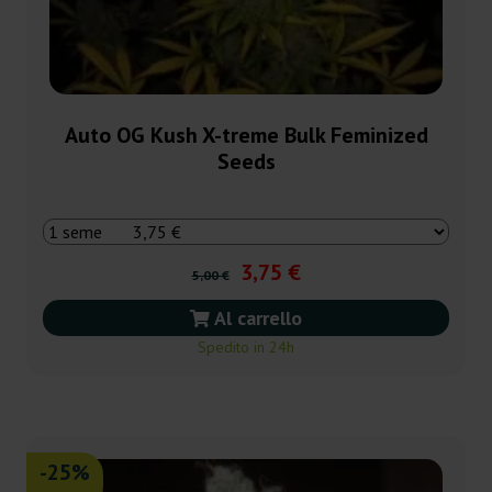
Auto OG Kush X-treme Bulk Feminized
Seeds
3,75 €
5,00 €
Al carrello
Spedito in 24h
-25%