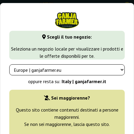
0
GanjaFarmer.it
Varietà di Cannabis
Kush
Scegli il tuo negozio:
Kush Semi
Seleziona un negozio locale per visualizzare i prodotti e
le offerte disponibili per te.
Filtri
Ordinamento
oppure resta su:
Italy | ganjafarmer.it
-30%
Sei maggiorenne?
+ omaggi
Questo sito contiene contenuti destinati a persone
maggiorenni.
Se non sei maggiorenne, lascia questo sito.