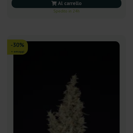
Al carrello
Spedito in 24h
-30%
+ omaggi