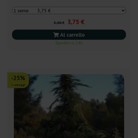
3,75 €
5,00 €
Al carrello
Spedito in 24h
-25%
+ omaggi