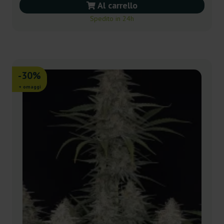
Al carrello
Spedito in 24h
-30%
+ omaggi