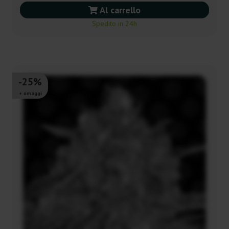
Al carrello
Spedito in 24h
-25%
+ omaggi