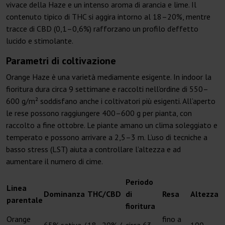
vivace della Haze e un intenso aroma di arancia e lime. Il
contenuto tipico di THC si aggira intorno al 18–20%, mentre
tracce di CBD (0,1–0,6%) rafforzano un profilo d’effetto
lucido e stimolante.
Parametri di coltivazione
Orange Haze è una varietà mediamente esigente. In indoor la
fioritura dura circa 9 settimane e raccolti nell’ordine di 550–
600 g/m² soddisfano anche i coltivatori più esigenti. All’aperto
le rese possono raggiungere 400–600 g per pianta, con
raccolto a fine ottobre. Le piante amano un clima soleggiato e
temperato e possono arrivare a 2,5–3 m. L’uso di tecniche a
basso stress (LST) aiuta a controllare l’altezza e ad
aumentare il numero di cime.
Periodo
Linea
Dominanza
THC/CBD
di
Resa
Altezza
parentale
fioritura
Orange
fino a