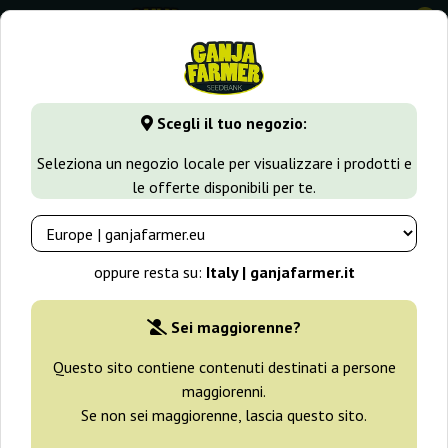
0
GanjaFarmer.it
Varietà di Cannabis
Orange Haze
Scegli il tuo negozio:
Orange Haze Semi
Seleziona un negozio locale per visualizzare i prodotti e
le offerte disponibili per te.
Filtri
Ordinamento
oppure resta su:
Italy | ganjafarmer.it
-30%
Sei maggiorenne?
+ omaggi
Questo sito contiene contenuti destinati a persone
maggiorenni.
Se non sei maggiorenne, lascia questo sito.