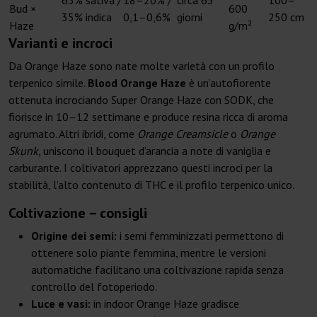
65% sativa /
18–20% /
circa 63
100–
Bud ×
600
35% indica
0,1–0,6%
giorni
250 cm
Haze
g/m²
Varianti e incroci
Da Orange Haze sono nate molte varietà con un profilo
terpenico simile.
Blood Orange Haze
è un’autofiorente
ottenuta incrociando Super Orange Haze con SODK, che
fiorisce in 10–12 settimane e produce resina ricca di aroma
agrumato. Altri ibridi, come
Orange Creamsicle
o
Orange
Skunk
, uniscono il bouquet d’arancia a note di vaniglia e
carburante. I coltivatori apprezzano questi incroci per la
stabilità, l’alto contenuto di THC e il profilo terpenico unico.
Coltivazione – consigli
Origine dei semi:
i semi femminizzati permettono di
ottenere solo piante femmina, mentre le versioni
automatiche facilitano una coltivazione rapida senza
controllo del fotoperiodo.
Luce e vasi:
in indoor Orange Haze gradisce