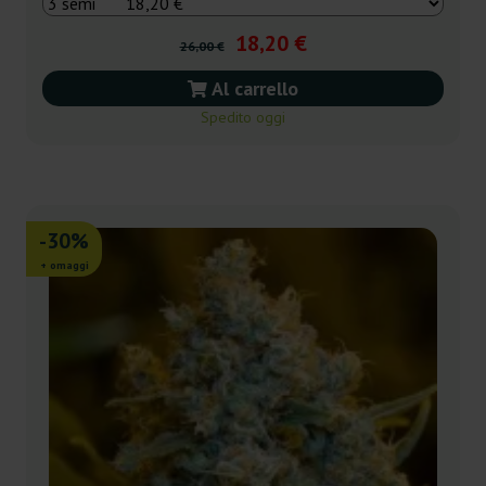
18,20 €
26,00 €
Al carrello
Spedito oggi
-30%
+ omaggi