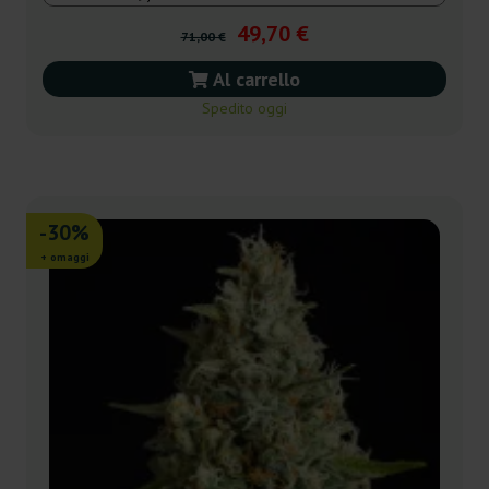
49,70 €
71,00 €
Al carrello
Spedito oggi
-30%
+ omaggi