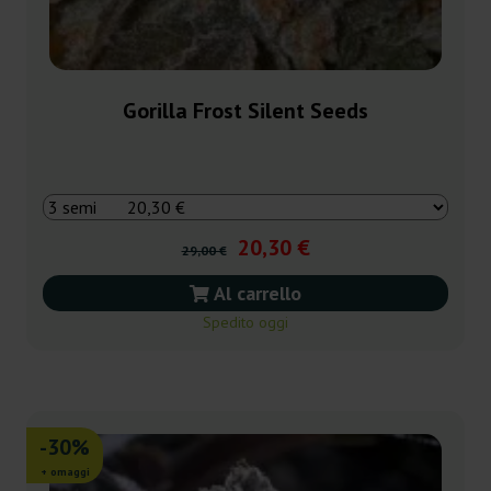
Gorilla Frost Silent Seeds
20,30 €
29,00 €
Al carrello
Spedito oggi
-30%
+ omaggi