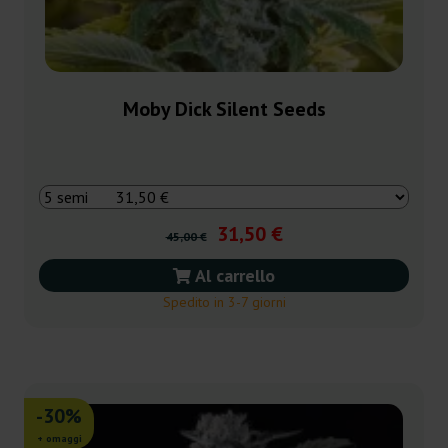
Moby Dick Silent Seeds
31,50 €
45,00 €
Al carrello
Spedito in 3-7 giorni
-30%
+ omaggi