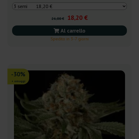
18,20 €
26,00 €
Al carrello
Spedito in 3-7 giorni
-30%
+ omaggi