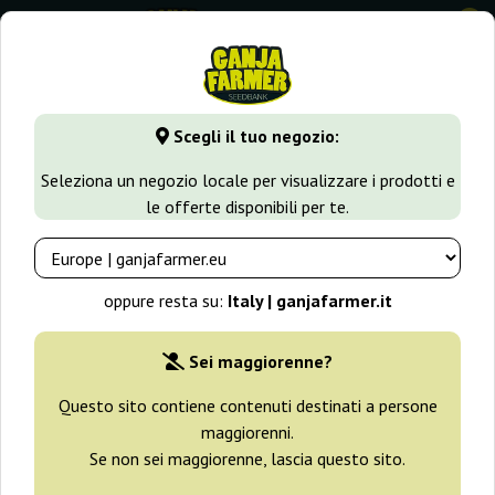
0
⭐ -40% Varietà a crescita rapida ⭐
⏰ 2 giorni 06:14:29
Scegli il tuo negozio:
GanjaFarmer.it
Seedbank
Dinafem
Seleziona un negozio locale per visualizzare i prodotti e
le offerte disponibili per te.
Semi Dinafem
oppure resta su:
Italy | ganjafarmer.it
Filtri
Ordinamento
Sei maggiorenne?
Questo sito contiene contenuti destinati a persone
-30%
maggiorenni.
Se non sei maggiorenne, lascia questo sito.
+ omaggi