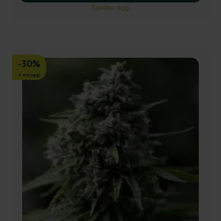
Spedito oggi
-30%
+ omaggi