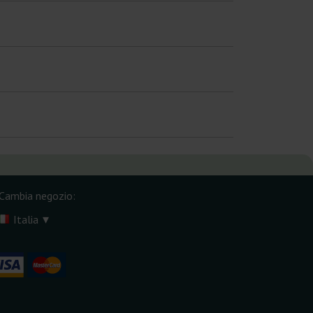
Cambia negozio:
▾
Italia