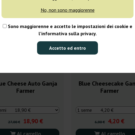
0%
-30%
No, non sono maggiorenne
ggi
+ omaggi
Sono maggiorenne e accetto le impostazioni dei cookie e
l’informativa sulla privacy.
Accetto ed entro
ue Cheese Auto Ganja
Blue Cheesecake Gan
Farmer
Farmer
18,90 €
4,20 €
27,00 €
6,00 €
Al carrello
Al carrello