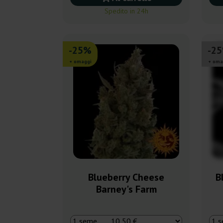
Spedito in 24h
-25%
-2
+ omaggi
+ oma
Blueberry Cheese
B
Barney's Farm