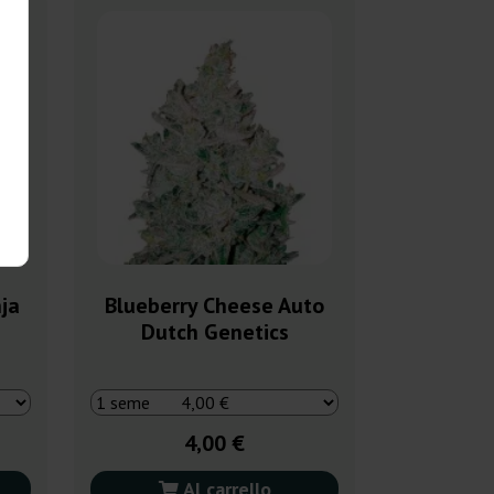
ja
Blueberry Cheese Auto
Dutch Genetics
4,00 €
Al carrello