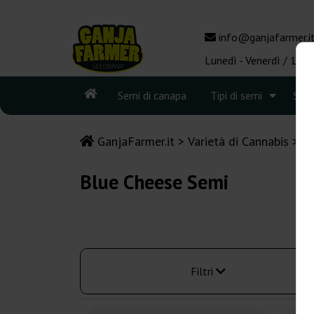
info@ganjafarmer.i
Lunedì - Venerdì / 10:0
Semi di canapa
Tipi di semi
See
GanjaFarmer.it
Varietà di Cannabis
B
Blue Cheese Semi
Filtri