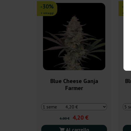
-30%
-3
+ omaggi
+ oma
Blue Cheese Ganja
Bl
Farmer
4,20 €
6,00 €
Al carrello