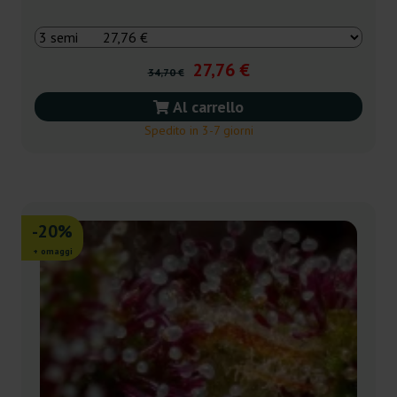
27,76 €
34,70 €
Al carrello
Spedito in 3-7 giorni
-20%
+ omaggi