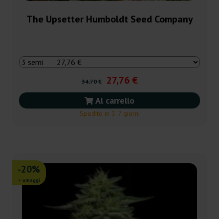
The Upsetter Humboldt Seed Company
27,76 €
34,70 €
Al carrello
Spedito in 3-7 giorni
-20%
+ omaggi