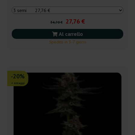
27,76 €
34,70 €
Al carrello
Spedito in 3-7 giorni
-20%
+ omaggi