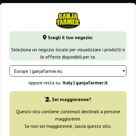
0
GanjaFarmer.it
Tipi di Semi
Novità
Scegli il tuo negozio:
Nuove genetiche e varietà Cali
Seleziona un negozio locale per visualizzare i prodotti e
le offerte disponibili per te.
Filtri
Ordinamento
oppure resta su:
Italy | ganjafarmer.it
-20%
Sei maggiorenne?
+ omaggi
Questo sito contiene contenuti destinati a persone
maggiorenni.
Se non sei maggiorenne, lascia questo sito.