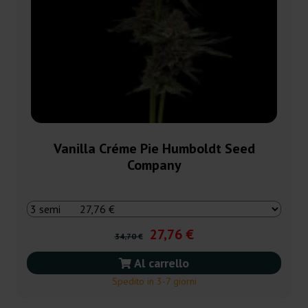
Vanilla Créme Pie Humboldt Seed
Company
27,76 €
34,70 €
Al carrello
Spedito in 3-7 giorni