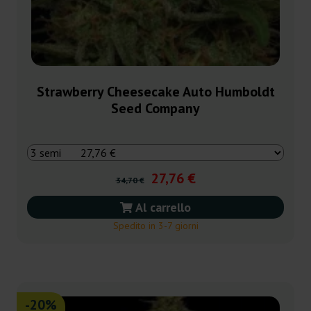
Strawberry Cheesecake Auto Humboldt
Seed Company
27,76 €
34,70 €
Al carrello
Spedito in 3-7 giorni
-20%