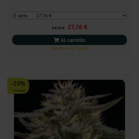
27,76 €
34,70 €
Al carrello
Spedito in 3-7 giorni
-20%
+ omaggi