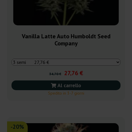
Vanilla Latte Auto Humboldt Seed
Company
27,76 €
34,70 €
Al carrello
Spedito in 3-7 giorni
-20%