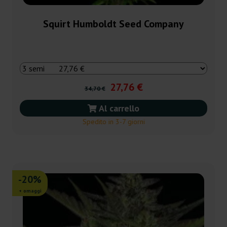
Squirt Humboldt Seed Company
27,76 €
34,70 €
Al carrello
Spedito in 3-7 giorni
-20%
+ omaggi