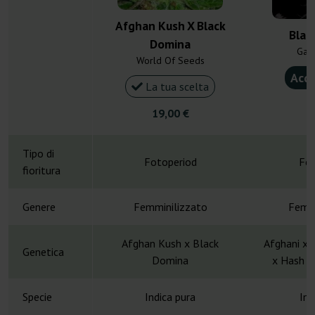
Afghan Kush X Black
Blac
Domina
Gan
World Of Seeds
Acqu
La tua scelta
4
19,00 €
Tipo di
Fotoperiod
Fot
fioritura
Genere
Femminilizzato
Femmi
Afghan Kush x Black
Afghani x 
Genetica
Domina
x Hash P
Specie
Indica pura
Ind