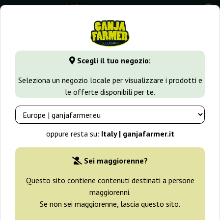
0
GanjaFarmer.it
Varietà di Cannabis
Afghan Kush
Afghan
Scegli il tuo negozio:
Afghan Kush X Black Domina
Seleziona un negozio locale per visualizzare i prodotti e
World Of Seeds
le offerte disponibili per te.
oppure resta su:
Italy | ganjafarmer.it
Sei maggiorenne?
Questo sito contiene contenuti destinati a persone
maggiorenni.
Se non sei maggiorenne, lascia questo sito.