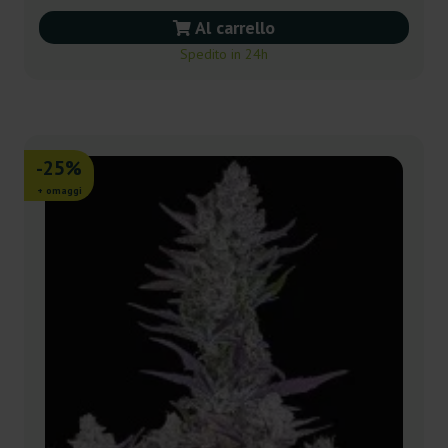
Al carrello
Spedito in 24h
-25%
+ omaggi