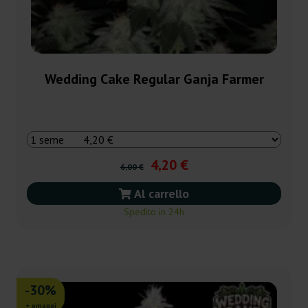
Wedding Cake Regular Ganja Farmer
4,20 €
6,00 €
Al carrello
Spedito in 24h
-30%
+ omaggi