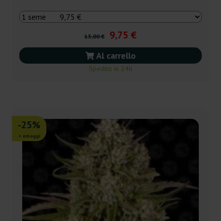
9,75 €
13,00 €
Al carrello
Spedito in 24h
-25%
+ omaggi