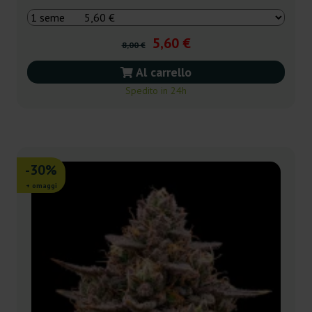
5,60 €
8,00 €
Al carrello
Spedito in 24h
-30%
+ omaggi