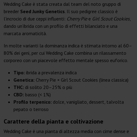
Wedding Cake è stata creata dal team del noto gruppo di
breeder
Seed Junky Genetics
. Il suo pedigree classico è
l’incrocio di due ceppi influenti:
Cherry Pie
e
Girl Scout Cookies
,
dando un’ibrida con un profilo di effetti bilanciato e una
marcata aromaticità.
In molte varianti la dominanza indica è stimata intorno al 60–
80% dei geni, per cui Wedding Cake combina un rilassamento
corporeo con un piacevole effetto mentale spesso euforico.
Tipo:
ibrida a prevalenza indica
Genetica:
Cherry Pie × Girl Scout Cookies (linea classica)
THC:
di solito 20–25% o più
CBD:
basso (< 1%)
Profilo terpenico:
dolce, vanigliato, dessert, talvolta
pepato o terroso
Carattere della pianta e coltivazione
Wedding Cake è una pianta di altezza media con cime dense e