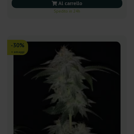
Al carrello
Spedito in 24h
-30%
+ omaggi