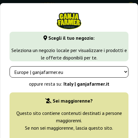
0
GanjaFarmer.it
Varietà di Cannabis
Wedding Cake
Scegli il tuo negozio:
Wedding Cake Semi
Seleziona un negozio locale per visualizzare i prodotti e
le offerte disponibili per te.
Filtri
Ordinamento
oppure resta su:
Italy | ganjafarmer.it
-30%
Sei maggiorenne?
+ omaggi
Questo sito contiene contenuti destinati a persone
maggiorenni.
Se non sei maggiorenne, lascia questo sito.