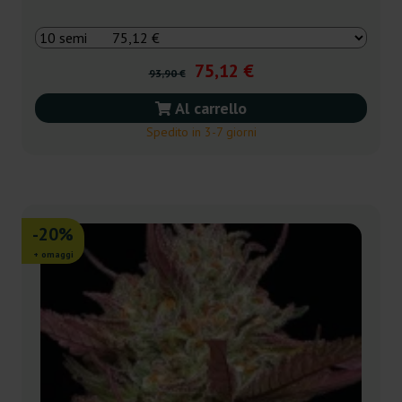
75,12 €
93,90 €
Al carrello
Spedito in 3-7 giorni
-20%
+ omaggi