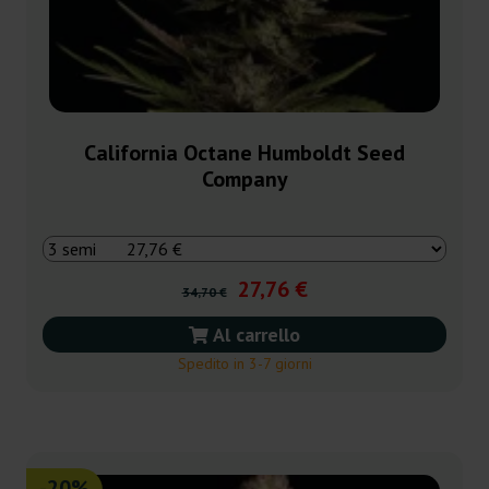
California Octane Humboldt Seed
Company
27,76 €
34,70 €
Al carrello
Spedito in 3-7 giorni
-20%