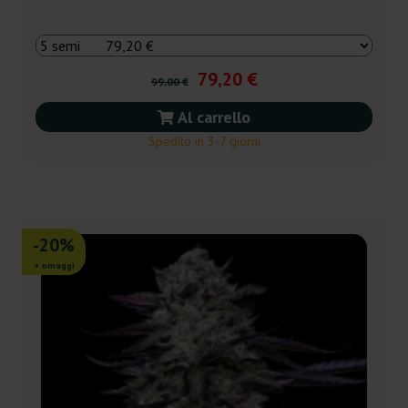
79,20 €
99,00 €
Al carrello
Spedito in 3-7 giorni
-20%
+ omaggi