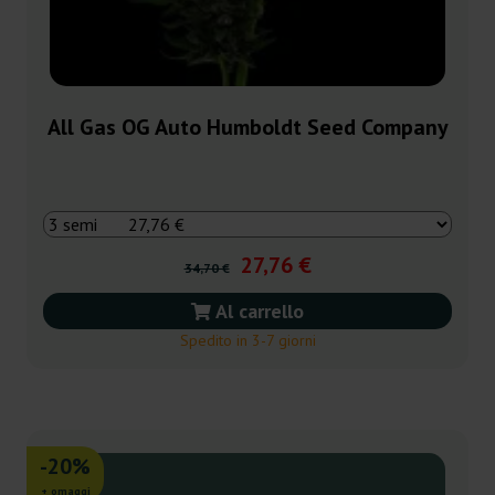
All Gas OG Auto Humboldt Seed Company
27,76 €
34,70 €
Al carrello
Spedito in 3-7 giorni
-20%
+ omaggi