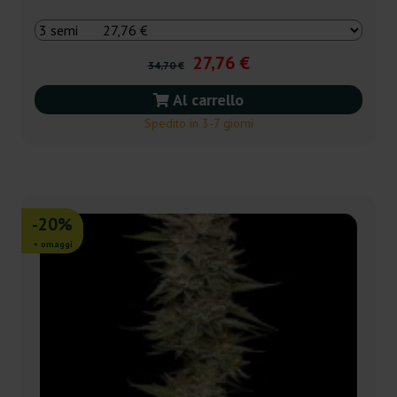
27,76 €
34,70 €
Al carrello
Spedito in 3-7 giorni
-20%
+ omaggi