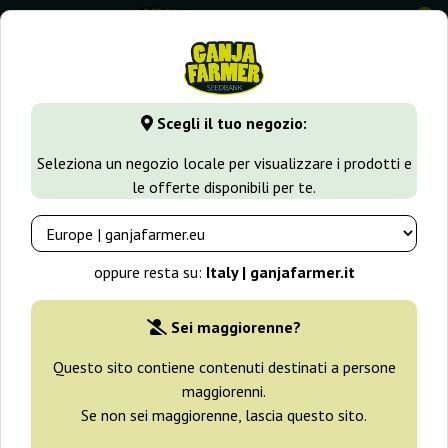
0
GanjaFarmer.it
Seedbank
Humboldt Seed Company
Scegli il tuo negozio:
Semi Humboldt Seed Company
Seleziona un negozio locale per visualizzare i prodotti e
le offerte disponibili per te.
Filtri
Ordinamento
oppure resta su:
Italy | ganjafarmer.it
-20%
Sei maggiorenne?
+ omaggi
Questo sito contiene contenuti destinati a persone
maggiorenni.
Se non sei maggiorenne, lascia questo sito.