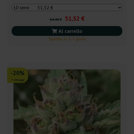
51,52 €
64,40 €
Al carrello
Spedito in 3-7 giorni
-20%
+ omaggi