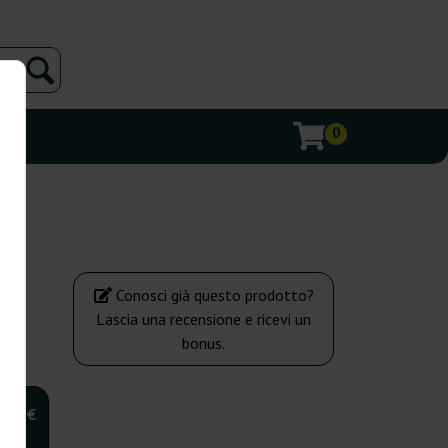
0
Conosci già questo prodotto?
Lascia una recensione e ricevi un
bonus.
,00 €