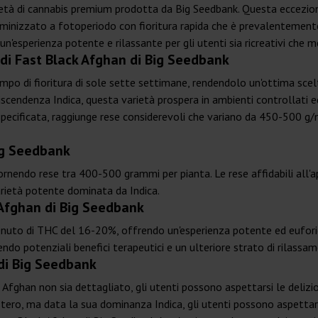
ietà di cannabis premium prodotta da Big Seedbank. Questa eccezion
inizzato a fotoperiodo con fioritura rapida che è prevalentement
esperienza potente e rilassante per gli utenti sia ricreativi che me
 di Fast Black Afghan di Big Seedbank
mpo di fioritura di sole sette settimane, rendendolo un'ottima scelt
scendenza Indica, questa varietà prospera in ambienti controllati e
specificata, raggiunge rese considerevoli che variano da 450-500 g/
ig Seedbank
rnendo rese tra 400-500 grammi per pianta. Le rese affidabili all'a
 varietà potente dominata da Indica.
 Afghan di Big Seedbank
uto di THC del 16-20%, offrendo un'esperienza potente ed euforica
endo potenziali benefici terapeutici e un ulteriore strato di rilassa
 di Big Seedbank
k Afghan non sia dettagliato, gli utenti possono aspettarsi le delizi
istero, ma data la sua dominanza Indica, gli utenti possono aspetta