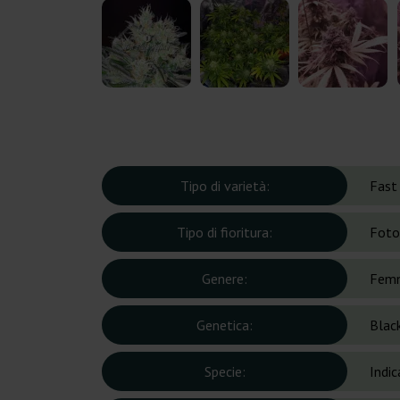
Tipo di varietà:
Fast
Tipo di fioritura:
Foto
Genere:
Femm
Genetica:
Blac
Specie:
Indic