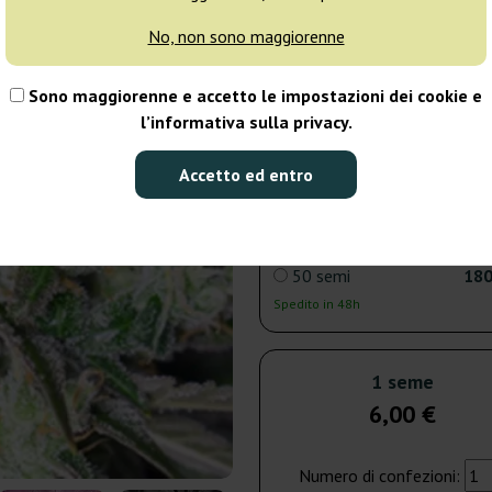
No, non sono maggiorenne
3 semi
15
Sono maggiorenne e accetto le impostazioni dei cookie e
Spedito oggi
l’informativa sulla privacy.
5 semi
20
Accetto ed entro
Spedito oggi
50 semi
180
Spedito in 48h
1 seme
6,00 €
Numero di confezioni: