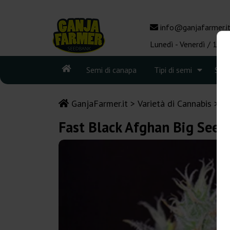
info@ganjafarmer.i
Lunedì - Venerdì / 10:0
Semi di canapa
Tipi di semi
See
GanjaFarmer.it
Varietà di Cannabis
A
Fast Black Afghan Big See