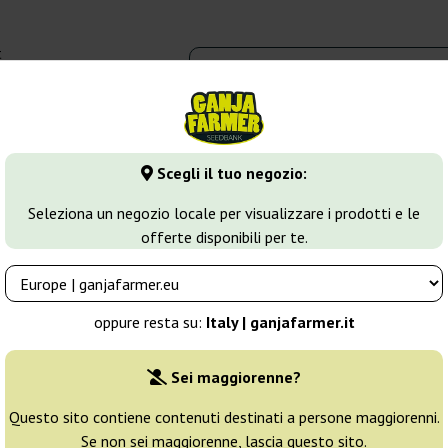
t
0 - 16:00
dbank
Tipi di marijuana
Altro
Scegli il tuo negozio:
fghan Kush
Fast Black Afghan
Seleziona un negozio locale per visualizzare i prodotti e le
offerte disponibili per te.
dbank
Allevatore:
Big Seedbank
oppure resta su:
Italy | ganjafarmer.it
Confezione originale:
Sei maggiorenne?
1 seme
6
Questo sito contiene contenuti destinati a persone maggiorenni.
Se non sei maggiorenne, lascia questo sito.
Spedito oggi