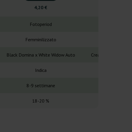
4,20 €
21,0
Fotoperiod
Fotope
Femminilizzato
Femminil
Black Domina x White Widow Auto
Cream Caramel x Cr
Indica
Indi
8-9 settimane
49 gio
18-20 %
15-2