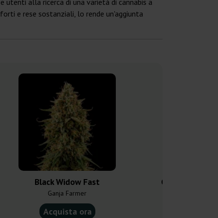
 utenti alla ricerca di una varietà di cannabis a
forti e rese sostanziali, lo rende un'aggiunta
Black Widow Fast
Cream Caramel 
Ganja Farmer
Sweet 
Acquista ora
Acquist