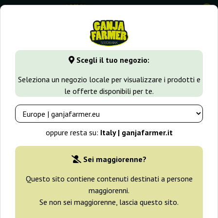
0
GanjaFarmer.it
Varietà di Cannabis
Lemon Haze
Scegli il tuo negozio:
Lemon Haze Semi
Seleziona un negozio locale per visualizzare i prodotti e
le offerte disponibili per te.
Filtri
Ordinamento
oppure resta su:
Italy | ganjafarmer.it
-30%
Sei maggiorenne?
+ omaggi
Questo sito contiene contenuti destinati a persone
maggiorenni.
Se non sei maggiorenne, lascia questo sito.