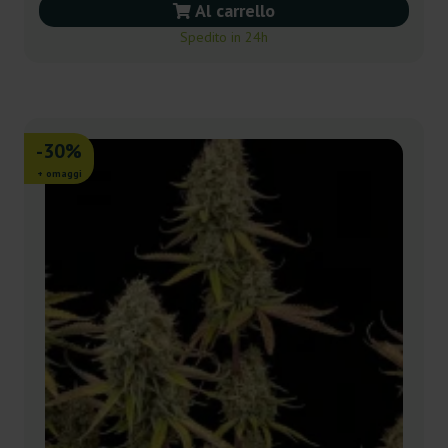
Al carrello
Spedito in 24h
-30%
+ omaggi