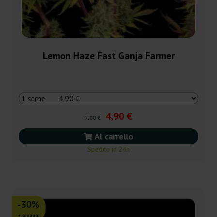
Lemon Haze Fast Ganja Farmer
4,90 €
7,00 €
Al carrello
Spedito in 24h
-30%
+ omaggi