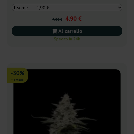
4,90 €
7,00 €
Al carrello
Spedito in 24h
-30%
+ omaggi