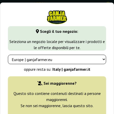
0
GanjaFarmer.it
Seedbank
Royal Queen Seeds
Scegli il tuo negozio:
Semi Royal Queen Seeds
Seleziona un negozio locale per visualizzare i prodotti e
le offerte disponibili per te.
Filtri
Ordinamento
oppure resta su:
Italy | ganjafarmer.it
-25%
Sei maggiorenne?
+ omaggi
Questo sito contiene contenuti destinati a persone
maggiorenni.
Se non sei maggiorenne, lascia questo sito.