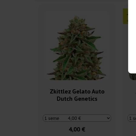
-3
+ oma
Zkittlez Gelato Auto
Dutch Genetics
4,00 €