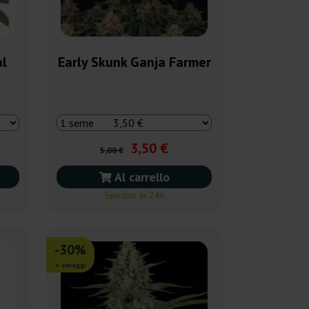
al
Early Skunk Ganja Farmer
3,50 €
5,00 €
Al carrello
Spedito in 24h
-30%
+ omaggi