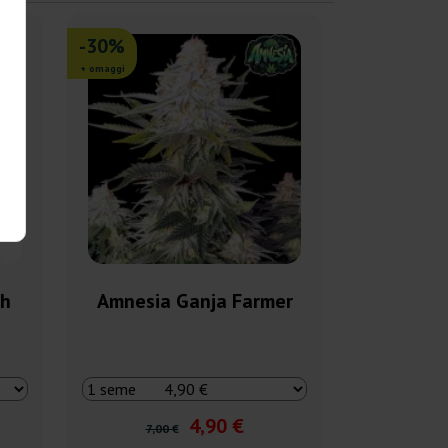
-30%
+ omaggi
ch
Amnesia Ganja Farmer
4,90 €
7,00 €