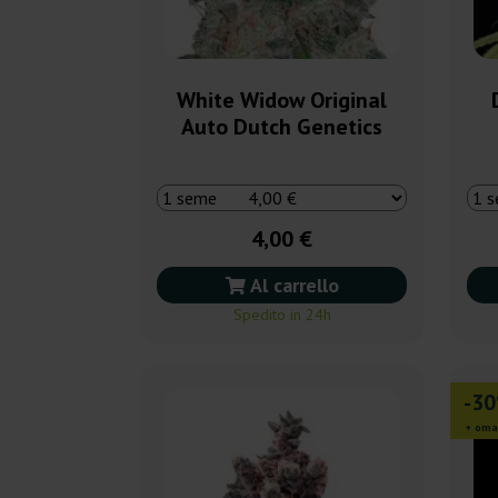
White Widow Original
Auto Dutch Genetics
4,00 €
Al carrello
Spedito in 24h
-3
+ oma