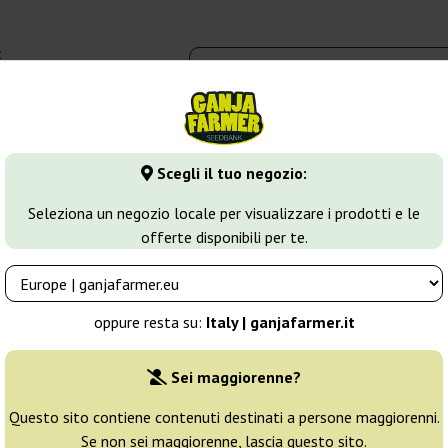
t
0 - 16:00
dbank
Tipi di marijuana
Altro
Scegli il tuo negozio:
annabis Olandesi
Seleziona un negozio locale per visualizzare i prodotti e le
offerte disponibili per te.
ati considerati i migliori al mondo. Per molti non c'è motivo di cerc
oppure resta su:
Italy | ganjafarmer.it
Sei maggiorenne?
Ordinamento
Questo sito contiene contenuti destinati a persone maggiorenni.
Se non sei maggiorenne, lascia questo sito.