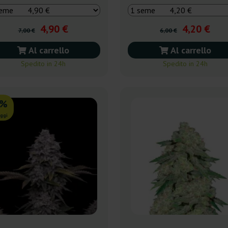
4,90 €
4,20 €
7,00 €
6,00 €
Al carrello
Al carrello
Spedito in 24h
Spedito in 24h
0%
ggi