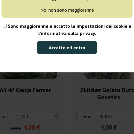
No, non sono maggiorenne
0%
ggi
Sono maggiorenne e accetto le impostazioni dei cookie e
l’informativa sulla privacy.
Accetto ed entro
AK 47 Ganja Farmer
Zkittlez Gelato Dut
Genetics
4,20 €
4,00 €
6,00 €