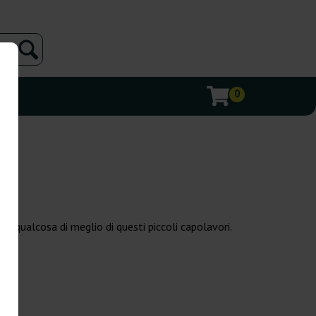
0
are qualcosa di meglio di questi piccoli capolavori.