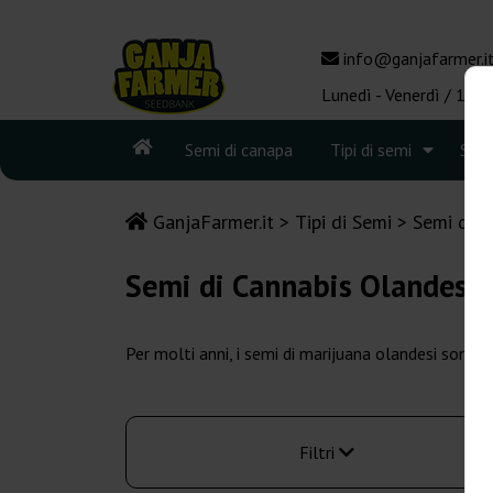
info@ganjafarmer.i
Lunedì - Venerdì / 10:0
Semi di canapa
Tipi di semi
See
GanjaFarmer.it
Tipi di Semi
Semi di C
Semi di Cannabis Olandesi
Per molti anni, i semi di marijuana olandesi sono st
Filtri