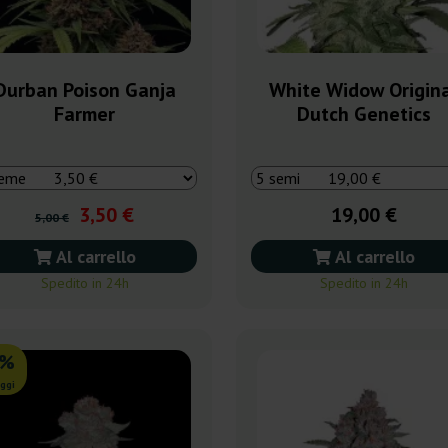
Durban Poison Ganja
White Widow Origin
Farmer
Dutch Genetics
3,50 €
19,00 €
5,00 €
Al carrello
Al carrello
Spedito in 24h
Spedito in 24h
0%
ggi