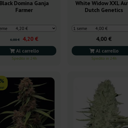
Black Domina Ganja
White Widow XXL Au
Farmer
Dutch Genetics
4,20 €
4,00 €
6,00 €
Al carrello
Al carrello
Spedito in 24h
Spedito in 24h
0%
ggi