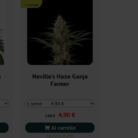
+ omaggi
h
Neville's Haze Ganja
Farmer
4,90 €
7,00 €
Al carrello
Spedito in 24h