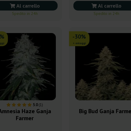
Al carrello
Al carrello
Spedito in 24h
Spedito in 24h
0%
-30%
ggi
+ omaggi
5.0
(1)
Amnesia Haze Ganja
Big Bud Ganja Farme
Farmer