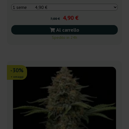
4,90 €
7,00 €
Al carrello
Spedito in 24h
-30%
+ omaggi