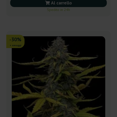
Al carrello
Spedito in 24h
-30%
+ omaggi