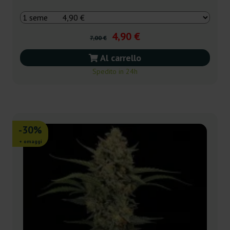
4,90 €
7,00 €
Al carrello
Spedito in 24h
-30%
+ omaggi