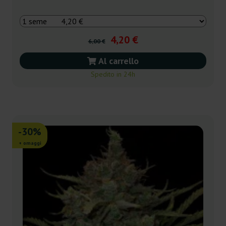
4,20 €
6,00 €
Al carrello
Spedito in 24h
-30%
+ omaggi