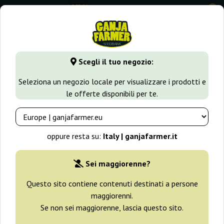
0
GanjaFarmer.it
Varietà di Cannabis
Critical
Scegli il tuo negozio:
Critical Semi
Seleziona un negozio locale per visualizzare i prodotti e
le offerte disponibili per te.
Filtri
Ordinamento
oppure resta su:
Italy | ganjafarmer.it
-30%
Sei maggiorenne?
+ omaggi
Questo sito contiene contenuti destinati a persone
maggiorenni.
Se non sei maggiorenne, lascia questo sito.