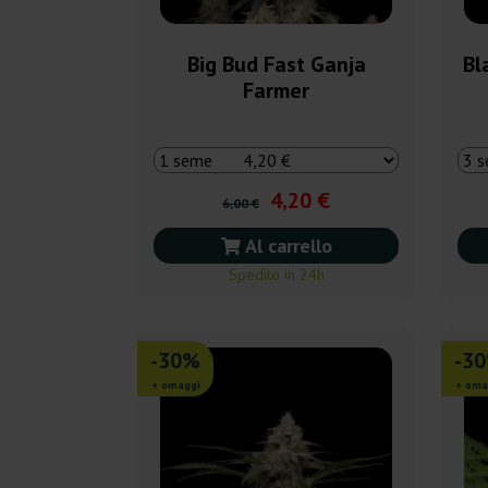
Big Bud Fast Ganja
Bl
Farmer
4,20 €
6,00 €
Al carrello
Spedito in 24h
-30%
-3
+ omaggi
+ oma