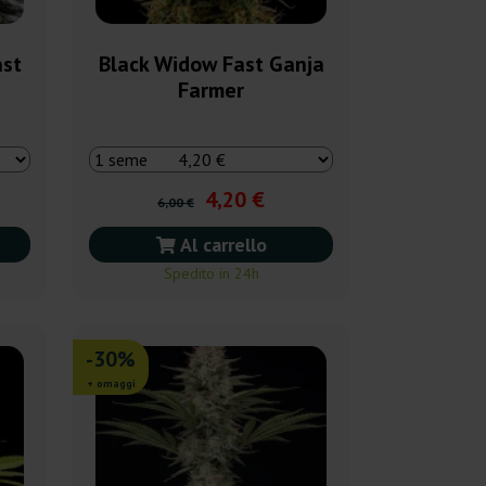
ast
Black Widow Fast Ganja
Farmer
4,20 €
6,00 €
Al carrello
Spedito in 24h
-30%
+ omaggi