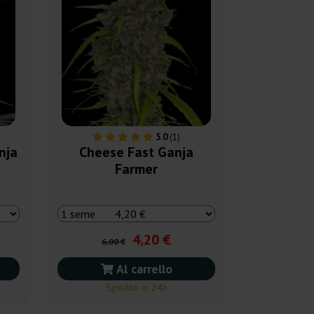
5.0
(1)
nja
Cheese Fast Ganja
Farmer
4,20 €
6,00 €
Al carrello
Spedito in 24h