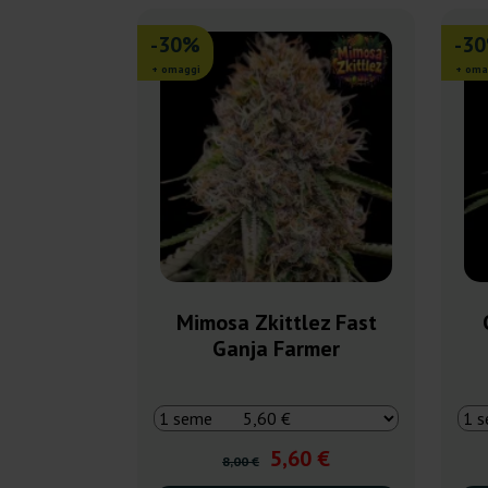
-30%
-3
+ omaggi
+ oma
Mimosa Zkittlez Fast
Ganja Farmer
5,60 €
8,00 €