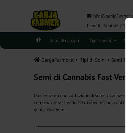
info@ganjafarmer.i
Lunedì - Venerdì / 10:0
Semi di canapa
Tipi di semi
See
GanjaFarmer.it
Tipi di Semi
Semi Fast
Semi di Cannabis Fast Vers
Presentiamo una collezione di semi di cannabis se
combinazione di varietà fotoperiodiche e autofioren
qualsiasi album.