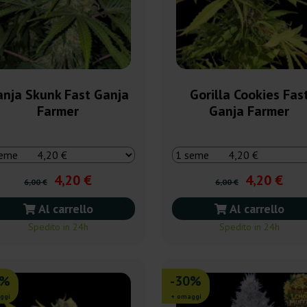
nja Skunk Fast Ganja
Gorilla Cookies Fas
Farmer
Ganja Farmer
4,20 €
4,20 €
6,00 €
6,00 €
Al carrello
Al carrello
Spedito in 24h
Spedito in 24h
0%
-30%
ggi
+ omaggi