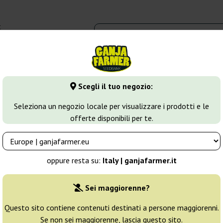
t
0 - 16:00
dbank
Tipi di marijuana
Altro
Scegli il tuo negozio:
 Version
Seleziona un negozio locale per visualizzare i prodotti e le
offerte disponibili per te.
ion
mi-automatici. Conosciuti sotto molti nomi, come Fast Version, Fa
oppure resta su:
Italy | ganjafarmer.it
ti. Alto valore collezionistico. Apprezzati dai collezionisti di var
Sei maggiorenne?
Questo sito contiene contenuti destinati a persone maggiorenni.
Se non sei maggiorenne, lascia questo sito.