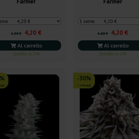
Farmer
Farmer
4,20 €
4,20 €
6,00 €
6,00 €
Al carrello
Al carrello
Spedito in 24h
Spedito in 24h
0%
-30%
ggi
+ omaggi