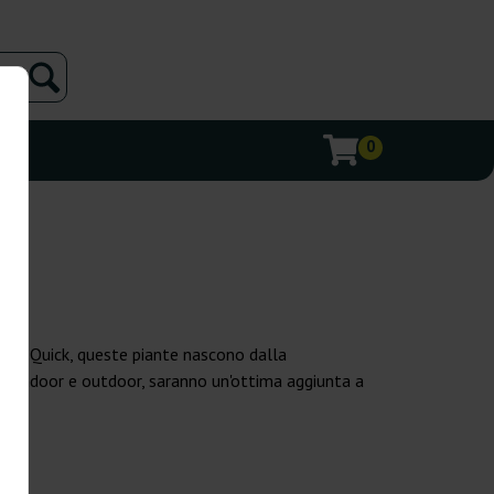
0
st o Quick, queste piante nascono dalla
ietà indoor e outdoor, saranno un'ottima aggiunta a