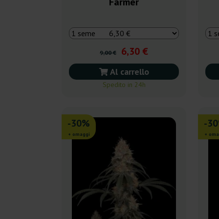
Farmer
6,30 €
9,00 €
Al carrello
Spedito in 24h
-30%
-3
+ omaggi
+ oma