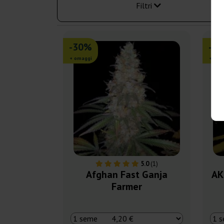
Filtri
-30%
-3
+ omaggi
+ oma
5.0
(1)
Afghan Fast Ganja
AK
Farmer