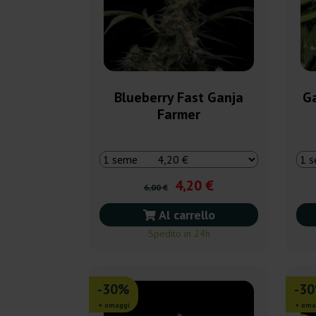
Blueberry Fast Ganja
Ga
Farmer
4,20 €
6,00 €
Al carrello
Spedito in 24h
-30%
-3
+ omaggi
+ oma