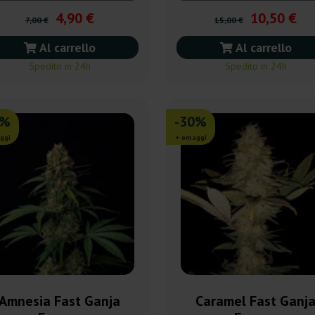
4,90 €
10,50 €
7,00 €
15,00 €
Al carrello
Al carrello
Spedito in 24h
Spedito in 24h
0%
-30%
ggi
+ omaggi
Amnesia Fast Ganja
Caramel Fast Ganj