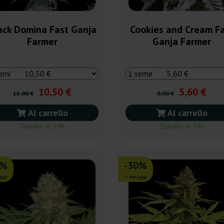
ack Domina Fast Ganja
Cookies and Cream F
Farmer
Ganja Farmer
10,50 €
5,60 €
15,00 €
8,00 €
Al carrello
Al carrello
Spedito in 24h
Spedito in 24h
0%
-30%
ggi
+ omaggi