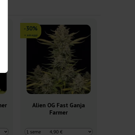
-30%
+ omaggi
mer
Alien OG Fast Ganja
Farmer