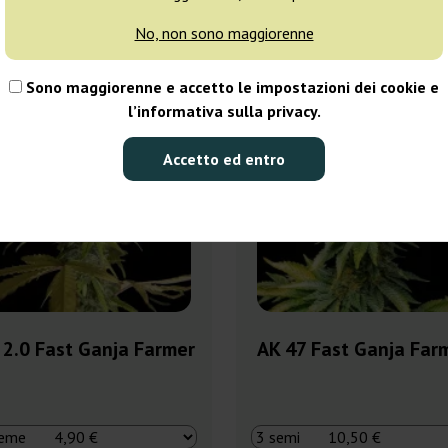
Ordinamento
No, non sono maggiorenne
Sono maggiorenne e accetto le impostazioni dei cookie e
0%
-30%
l’informativa sulla privacy.
ggi
+ omaggi
Accetto ed entro
 2.0 Fast Ganja Farmer
AK 47 Fast Ganja Far