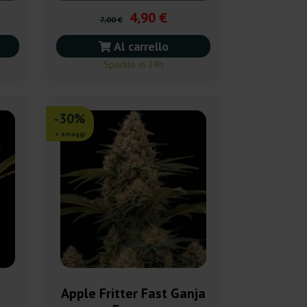
4,90 €
7,00 €
Al carrello
Spedito in 24h
-30%
+ omaggi
a
Apple Fritter Fast Ganja