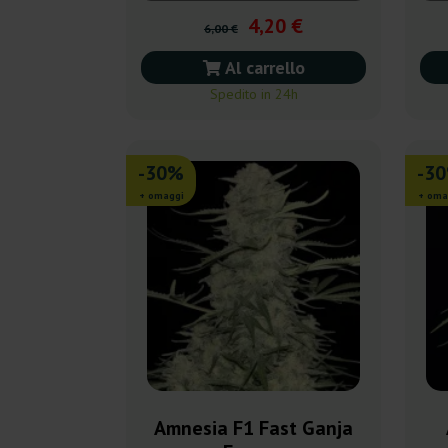
4,20 €
6,00 €
Al carrello
Spedito in 24h
-30%
-3
+ omaggi
+ oma
Amnesia F1 Fast Ganja