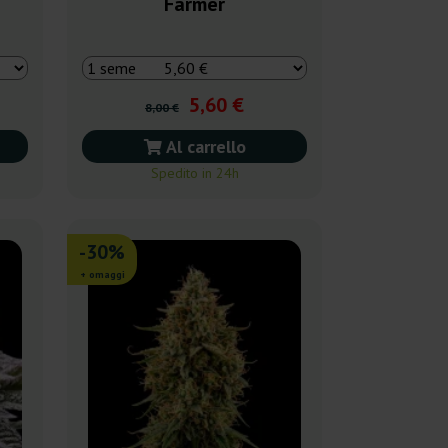
Farmer
5,60 €
8,00 €
Al carrello
Spedito in 24h
-30%
+ omaggi