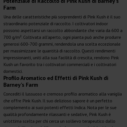
Potenziale di Raccolto di Pink Kush di Barney's
Farm
Una delle caratteristiche più sorprendenti di Pink Kush è il suo
straordinario potenziale di raccolto. I coltivatori indoor
possono aspettarsi un raccolto abbondante che varia da 600 a
700 g/m². Coltivata all'aperto, ogni pianta può anche produrre
generosi 600-700 grammi, rendendola una scelta eccezionale
per massimizzare le quantità di raccolto. Questi rendimenti
impressionanti, uniti alla sua facilità di crescita, rendono Pink
Kush un favorito tra i coltivatori commerciali e i coltivatori
domestici.
Profilo Aromatico ed Effetti di Pink Kush di
Barney's Farm
Concediti il lussuoso e cremoso profilo aromatico alla vaniglia
che offre Pink Kush. Il suo delizioso sapore è un perfetto
complemento ai suoi potenti effetti Indica. Nota per le sue
qualità profondamente rilassanti e sedative, Pink Kush è
un'ottima scelta per chi cerca un sollievo terapeutico dallo