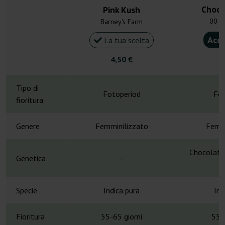
Choco
Pink Kush
00 S
Barney's Farm
Acqu
La tua scelta
4,50 €
2
Tipo di
Fotoperiod
Fot
fioritura
Genere
Femminilizzato
Femmi
Chocolate 
Genetica
-
Specie
Indica pura
Ind
Fioritura
55-65 giorni
55-