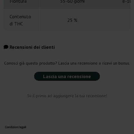
Fioritura
55-60 giorni
8-10 
Contenuto
25 %
di THC
Recensioni dei clienti
Conosci già questo prodotto? Lascia una recensione e ricevi un bonus.
Lascia una recensione
Sii il primo ad aggiungere la tua recensione!