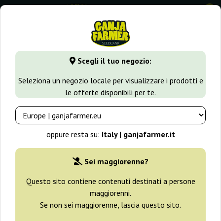
0
GanjaFarmer.it
Varietà di Cannabis
Critical
Critical Kush
Scegli il tuo negozio:
Critical Kush Barney's Farm
Seleziona un negozio locale per visualizzare i prodotti e
le offerte disponibili per te.
-25%
+ omaggi
oppure resta su:
Italy | ganjafarmer.it
Sei maggiorenne?
Questo sito contiene contenuti destinati a persone
maggiorenni.
Se non sei maggiorenne, lascia questo sito.