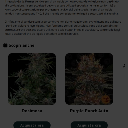
Scopri anche
Am
Dosimosa
Purple Punch Auto
Acquista ora
Acquista ora