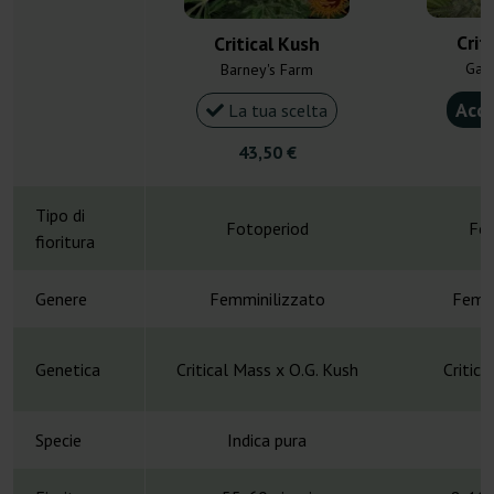
Crit
Critical Kush
Gan
Barney's Farm
Acqu
La tua scelta
43,50 €
4
Tipo di
Fotoperiod
Fot
fioritura
Genere
Femminilizzato
Femmi
Genetica
Critical Mass x O.G. Kush
Critic
Specie
Indica pura