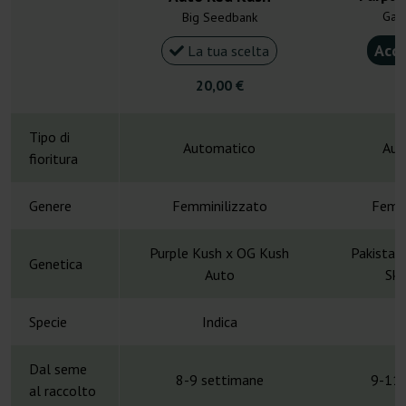
Gan
Big Seedbank
Acqu
La tua scelta
20,00 €
4
Tipo di
Automatico
Aut
fioritura
Genere
Femminilizzato
Femmi
Purple Kush x OG Kush
Pakistan
Genetica
Auto
Sku
Specie
Indica
Dal seme
8-9 settimane
9-11 
al raccolto