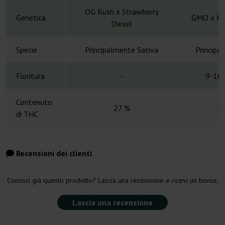
OG Kush x Strawberry
Genetica
GMO x Ha
Diesel
Specie
Principalmente Sativa
Principa
Fioritura
-
9-10 
Contenuto
27 %
2
di THC
Recensioni dei clienti
Conosci già questo prodotto? Lascia una recensione e ricevi un bonus.
Lascia una recensione