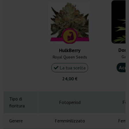
Donn
HulkBerry
Gan
Royal Queen Seeds
Acqu
La tua scelta
24,00 €
4
Tipo di
Fotoperiod
Fot
fioritura
Genere
Femminilizzato
Femmi