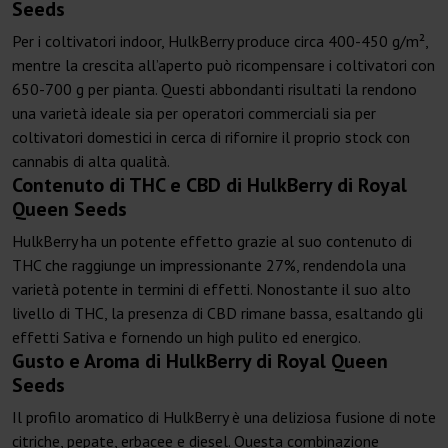
Seeds
Per i coltivatori indoor, HulkBerry produce circa 400-450 g/m²,
mentre la crescita all’aperto può ricompensare i coltivatori con
650-700 g per pianta. Questi abbondanti risultati la rendono
una varietà ideale sia per operatori commerciali sia per
coltivatori domestici in cerca di rifornire il proprio stock con
cannabis di alta qualità.
Contenuto di THC e CBD di HulkBerry di Royal
Queen Seeds
HulkBerry ha un potente effetto grazie al suo contenuto di
THC che raggiunge un impressionante 27%, rendendola una
varietà potente in termini di effetti. Nonostante il suo alto
livello di THC, la presenza di CBD rimane bassa, esaltando gli
effetti Sativa e fornendo un high pulito ed energico.
Gusto e Aroma di HulkBerry di Royal Queen
Seeds
Il profilo aromatico di HulkBerry è una deliziosa fusione di note
citriche, pepate, erbacee e diesel. Questa combinazione