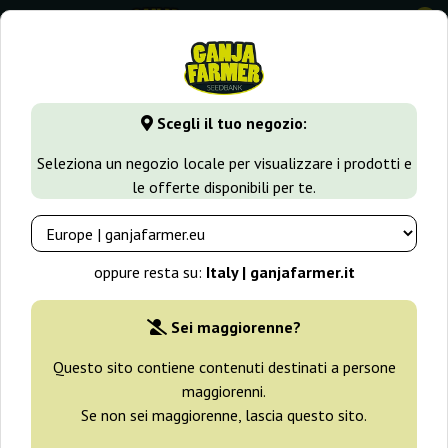
0
GanjaFarmer.it
Tipi di Semi
Semi Femminizzati di Cannabi
Scegli il tuo negozio:
HulkBerry Royal Queen Seeds
Seleziona un negozio locale per visualizzare i prodotti e
le offerte disponibili per te.
-25%
+ omaggi
oppure resta su:
Italy | ganjafarmer.it
Sei maggiorenne?
Questo sito contiene contenuti destinati a persone
maggiorenni.
Se non sei maggiorenne, lascia questo sito.