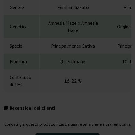
Genere
Femminilizzato
Femmi
Amnesia Haze x Amnesia
Genetica
Original
Haze
Specie
Principalmente Sativa
Principa
Fioritura
9 settimane
10-11
Contenuto
16-22 %
di THC
Recensioni dei clienti
Conosci già questo prodotto? Lascia una recensione e ricevi un bonus.