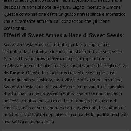
affascinante quanto i suoi effetti. Il profilo aromatico è una
deliziosa fusione di note di Agrumi, Legno, Incenso e Limone.
Questa combinazione offre un gusto rinfrescante e aromatico
che sicuramente attrarrà sia i conoscitori che gli utenti
occasionali.
Effetti di Sweet Amnesia Haze di Sweet Seeds:
Sweet Amnesia Haze è rinomata per la sua capacità di
stimolare la creatività e indurre uno stato felice e sollevato.
Gli effetti sono prevalentemente psicotropi, offrendo
un'elevazione esaltante che è sia energizzante che migliorativa
dell'umore. Questo la rende un'eccellente scelta per l'uso
diurno quando si desidera creatività e motivazione. In sintesi,
Sweet Amnesia Haze di Sweet Seeds è una varietà di cannabis
di alta qualità con prevalenza Sativa che offre un'esperienza
potente, creativa ed euforica. Il suo robusto potenziale di
crescita, unito al suo sapore e aroma avvincenti, la rendono un
must per i coltivatori e gli utenti in cerca delle qualità uniche di
una Sativa di prima scelta.