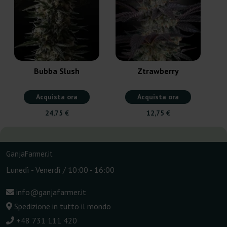
Bubba Slush
Ztrawberry
Acquista ora
Acquista ora
24,75 €
12,75 €
GanjaFarmer.it
Lunedì - Venerdì / 10:00 - 16:00
info@ganjafarmer.it
Spedizione in tutto il mondo
+48 731 111 420