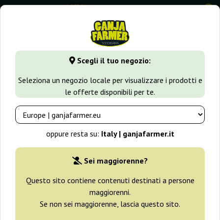
0
GanjaFarmer.it
Varietà di Cannabis
Amnesia Haze
Swee
Scegli il tuo negozio:
Sweet Amnesia Haze Sweet Seeds
Seleziona un negozio locale per visualizzare i prodotti e
le offerte disponibili per te.
-25%
+ omaggi
oppure resta su:
Italy | ganjafarmer.it
Sei maggiorenne?
Questo sito contiene contenuti destinati a persone
maggiorenni.
Se non sei maggiorenne, lascia questo sito.