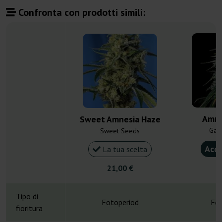
Confronta con prodotti simili:
Amne
Sweet Amnesia Haze
Gan
Sweet Seeds
Acqu
La tua scelta
21,00 €
4
Tipo di
Fotoperiod
Fot
fioritura