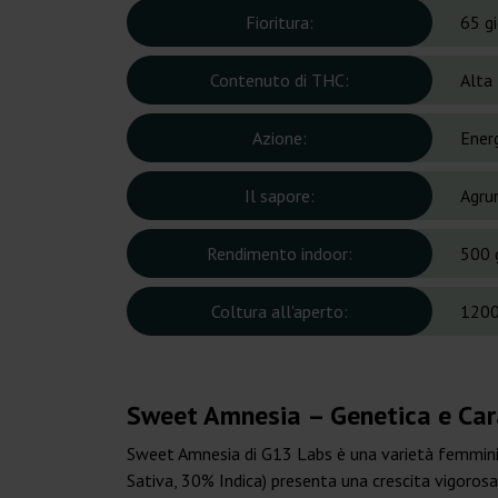
Fioritura:
65 gi
Contenuto di THC:
Alta
Azione:
Ener
Il sapore:
Agru
Rendimento indoor:
500 
Coltura all'aperto:
1200
Sweet Amnesia – Genetica e Cara
Sweet Amnesia di G13 Labs è una varietà femminiz
Sativa, 30% Indica) presenta una crescita vigoros