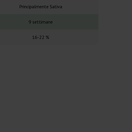
Principalmente Sativa
Principalme
9 settimane
9-10 set
16-22 %
23-2