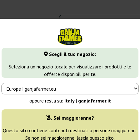
t
0 - 16:00
dbank
Tipi di marijuana
Altro
Scegli il tuo negozio:
mnesia Haze
Sweet Amnesia
Seleziona un negozio locale per visualizzare i prodotti e le
offerte disponibili per te.
Allevatore:
G13 Labs
oppure resta su:
Italy | ganjafarmer.it
Confezione originale:
Sei maggiorenne?
5 semi
46
Questo sito contiene contenuti destinati a persone maggiorenni.
Se non sei maggiorenne, lascia questo sito.
Spedito in 24h