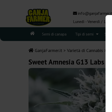
info@ganjafarmer.i
Lunedì - Venerdì / 10:0
Semi di canapa
Tipi di semi
See
GanjaFarmer.it
Varietà di Cannabis
A
Sweet Amnesia G13 Labs