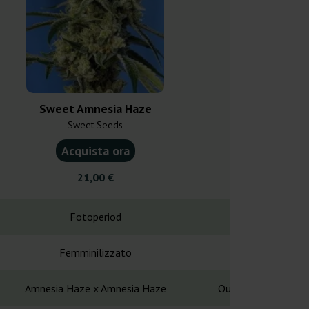
Sweet Amnesia Haze
Amne
Sweet Seeds
Seed St
Acquista ora
Acquist
21,00 €
10,0
Fotoperiod
Fotope
Femminilizzato
Femminil
Amnesia Haze x Amnesia Haze
Outlaw Amnesia X S