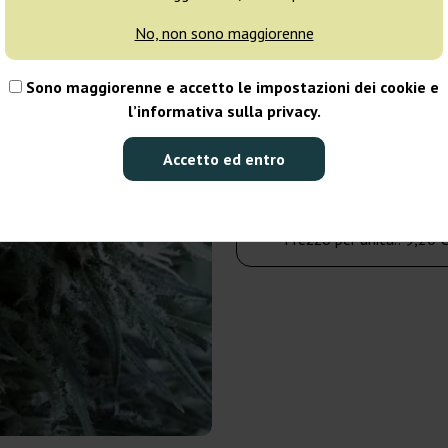
No, non sono maggiorenne
5 semi
Sono maggiorenne e accetto le impostazioni dei cookie e
46,00 €
l’informativa sulla privacy.
Numero di confezioni:
Accetto ed entro
Al carrello
Prezzo per unità.:
9,20 