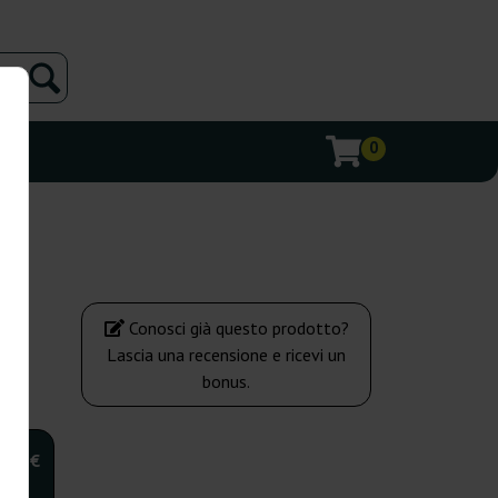
0
Conosci già questo prodotto?
Lascia una recensione e ricevi un
bonus.
,00 €