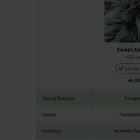
Sweet Am
G13 L
La tua 
46,00
Tipo di fioritura
Fotope
Genere
Femminil
Genetica
Amnesia Haz