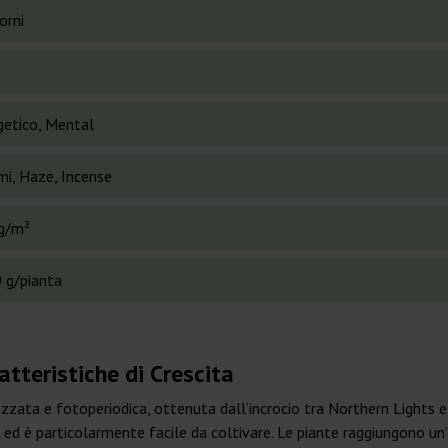
orni
getico, Mental
mi, Haze, Incense
g/m²
 g/pianta
tteristiche di Crescita
zata e fotoperiodica, ottenuta dall’incrocio tra Northern Lights 
a ed è particolarmente facile da coltivare. Le piante raggiungono 