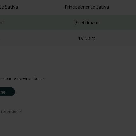
te Sativa
Principalmente Sativa
rni
9 settimane
a
19-23 %
nsione e ricevi un bonus.
one
a recensione!