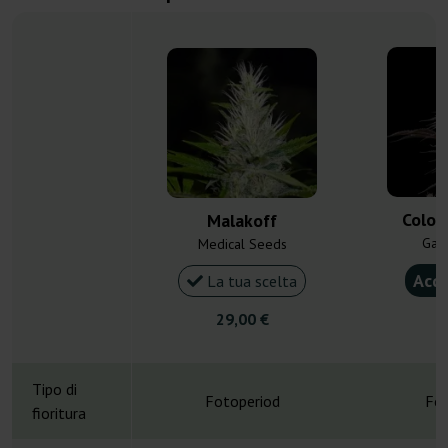
Colom
Malakoff
Gan
Medical Seeds
Acqu
La tua scelta
29,00 €
3
Tipo di
Fotoperiod
Fot
fioritura