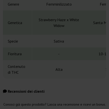
Genere
Femminilizzato
Femmi
Strawberry Haze x White
Genetica
Santa Mar
Widow
Specie
Sativa
S
Fioritura
-
10-12
Contenuto
Alta
1
di THC
Recensioni dei clienti
Conosci già questo prodotto? Lascia una recensione e ricevi un bonus.