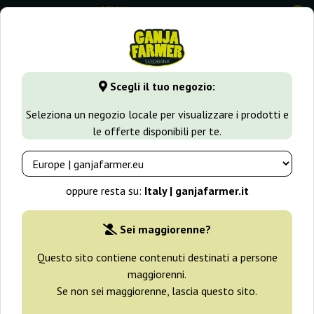
0
⭐ -40% Varietà a crescita rapida ⭐
⏰ 2 giorni 03:44:11
Scegli il tuo negozio:
GanjaFarmer.it
Tipi di Semi
Semi Sativa
Malakoff
Seleziona un negozio locale per visualizzare i prodotti e
le offerte disponibili per te.
Malakoff Medical Seeds
oppure resta su:
Italy | ganjafarmer.it
Sei maggiorenne?
Questo sito contiene contenuti destinati a persone
maggiorenni.
Se non sei maggiorenne, lascia questo sito.