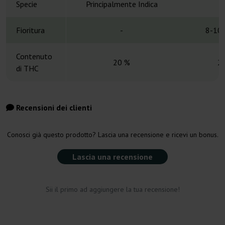
Specie
Principalmente Indica
Fioritura
-
8-10 
Contenuto
20 %
2
di THC
Recensioni dei clienti
Conosci già questo prodotto? Lascia una recensione e ricevi un bonus.
Lascia una recensione
Sii il primo ad aggiungere la tua recensione!