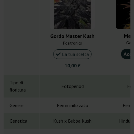
Mas
Gordo Master Kush
Gan
Positronics
Acqu
La tua scelta
10,00 €
4
Tipo di
Fotoperiod
Fot
fioritura
Genere
Femminilizzato
Femmi
Genetica
Kush x Bubba Kush
Hindu K