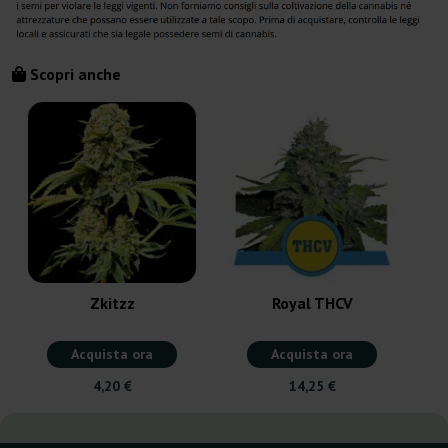
Scopri anche
Zkitzz
Royal THCV
Acquista ora
Acquista ora
4,20 €
14,25 €