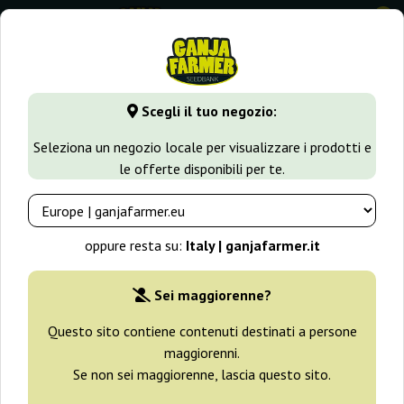
0
GanjaFarmer.it
Varietà di Cannabis
Amnesia Haze
Amne
Scegli il tuo negozio:
Amnesia Ganja Farmer
Seleziona un negozio locale per visualizzare i prodotti e
le offerte disponibili per te.
-30%
+ omaggi
oppure resta su:
Italy | ganjafarmer.it
Sei maggiorenne?
Questo sito contiene contenuti destinati a persone
maggiorenni.
Se non sei maggiorenne, lascia questo sito.