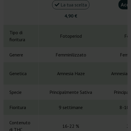
Acqu
La tua scelta
4,90 €
4
Tipo di
Fotoperiod
Fot
fioritura
Genere
Femminilizzato
Femmi
Genetica
Amnesia Haze
Amnesia x
Specie
Principalmente Sativa
Principa
Fioritura
9 settimane
8-10 
Contenuto
16-22 %
2
di THC