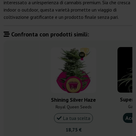
interessato a un'esperienza di cannabis premium. Sia che cresca
indoor o outdoor, questa varietà promette un viaggio di
coltivazione gratificante e un prodotto finale senza pari.
Confronta con prodotti simili:
Super 
Shining Silver Haze
Gan
Royal Queen Seeds
Acqu
La tua scelta
18,75 €
5