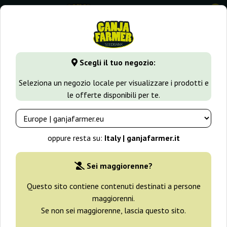
0
⭐ -40% Varietà a crescita rapida ⭐
⏰ 2 giorni 03:56:43
Scegli il tuo negozio:
GanjaFarmer.it
Varietà di Cannabis
Haze
Shining Silver
Seleziona un negozio locale per visualizzare i prodotti e
le offerte disponibili per te.
Shining Silver Haze Royal Queen
Seeds
oppure resta su:
Italy | ganjafarmer.it
-25%
+ omaggi
Sei maggiorenne?
Questo sito contiene contenuti destinati a persone
maggiorenni.
Se non sei maggiorenne, lascia questo sito.