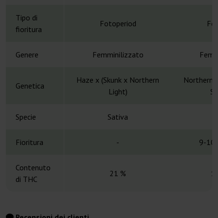
Tipo di
Fotoperiod
Fot
fioritura
Genere
Femminilizzato
Femmi
Haze x (Skunk x Northern
Northern L
Genetica
Light)
Sk
Specie
Sativa
S
Fioritura
-
9-10 
Contenuto
21 %
1
di THC
Recensioni dei clienti