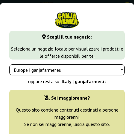
0
GanjaFarmer.it
Varietà di Cannabis
Amnesia Haze
Amne
Scegli il tuo negozio:
Amnesia Haze Auto Ganja Farmer
Seleziona un negozio locale per visualizzare i prodotti e
le offerte disponibili per te.
-30%
+ omaggi
oppure resta su:
Italy | ganjafarmer.it
Sei maggiorenne?
Questo sito contiene contenuti destinati a persone
maggiorenni.
Se non sei maggiorenne, lascia questo sito.