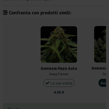
Confronta con prodotti simili:
Amnesia 
Amnesia Haze Auto
Gan
Ganja Farmer
Acqu
La tua scelta
4,90 €
4