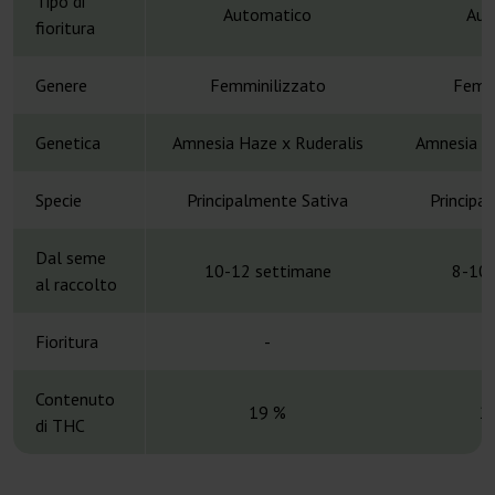
Tipo di
Automatico
Aut
fioritura
Genere
Femminilizzato
Femmi
Genetica
Amnesia Haze x Ruderalis
Amnesia Ha
Specie
Principalmente Sativa
Principa
Dal seme
10-12 settimane
8-10 
al raccolto
Fioritura
-
Contenuto
19 %
2
di THC