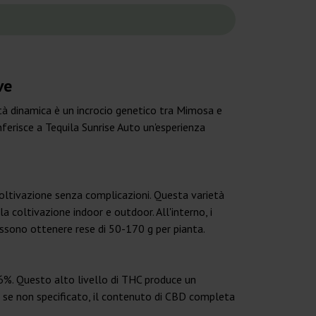
ve
tà dinamica è un incrocio genetico tra Mimosa e
erisce a Tequila Sunrise Auto un'esperienza
coltivazione senza complicazioni. Questa varietà
a coltivazione indoor e outdoor. All'interno, i
ssono ottenere rese di 50-170 g per pianta.
26%. Questo alto livello di THC produce un
e se non specificato, il contenuto di CBD completa