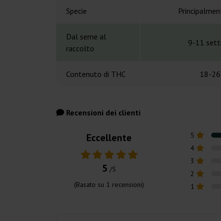
Specie
Principalmen
Dal seme al
9-11 set
raccolto
Contenuto di THC
18-26
Recensioni dei clienti
5
Eccellente
4
3
5
/5
2
(Basato su
1
recensioni)
1