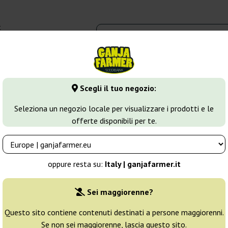
t
0 - 16:00
dbank
Tipi di marijuana
Altro
Scegli il tuo negozio:
annabis Autofiorenti
Tequila Sunrise Auto
Seleziona un negozio locale per visualizzare i prodotti e le
offerte disponibili per te.
 Farmer
Allevatore:
Ganja Farmer
oppure resta su:
Italy | ganjafarmer.it
Confezione originale:
Sei maggiorenne?
1 seme
5
Questo sito contiene contenuti destinati a persone maggiorenni.
Se non sei maggiorenne, lascia questo sito.
Spedito in 24h
30% PIÙ ECON