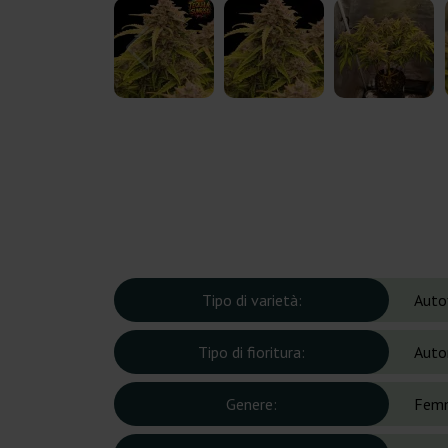
Tipo di varietà:
Auto
Tipo di fioritura:
Auto
Genere:
Femm