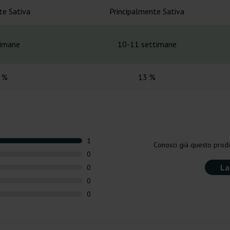
te Sativa
Principalmente Sativa
timane
10-11 settimane
 %
13 %
1
Conosci già questo prodo
0
La
0
0
0