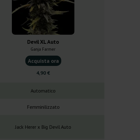
Devil XL Auto
Cheeseca
Ganja Farmer
Ganja F
Acquista ora
Acquist
4,90 €
4,20
Automatico
Automa
Femminilizzato
Femminil
Jack Herer x Big Devil Auto
Wedding Cake A