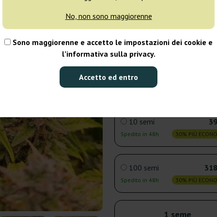
No, non sono maggiorenne
3 semi
14
Sono maggiorenne e accetto le impostazioni dei cookie e
Spedito in 24h
30% PIÙ ECON
l’informativa sulla privacy.
5 semi
22
Accetto ed entro
Spedito in 24h
30% PIÙ ECON
10 semi
39
Spedito in 48h
30% PIÙ ECON
100 semi
318
Spedito in 48h
30% PIÙ ECON
1 seme