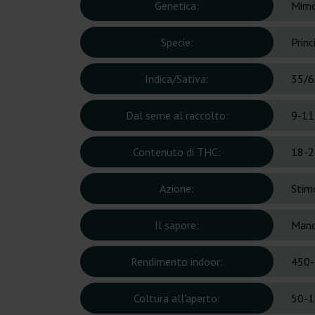
Genetica:
Mimo
Specie:
Prin
Indica/Sativa:
35/6
Dal seme al raccolto:
9-11
Contenuto di THC:
18-2
Azione:
Stimo
Il sapore:
Mand
Rendimento indoor:
450-
Coltura all'aperto:
50-1