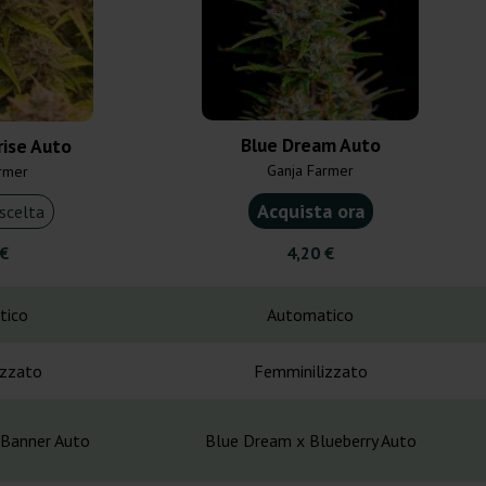
Blue Dream Auto
rise Auto
Ganja Farmer
rmer
Acquista ora
scelta
 €
4,20 €
tico
Automatico
izzato
Femminilizzato
 Banner Auto
Blue Dream x Blueberry Auto