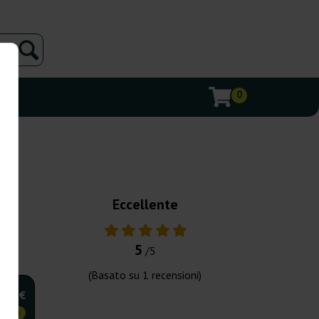
0
Eccellente
5
/5
(Basato su
1
recensioni)
,60 €
OMICO