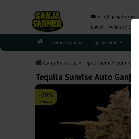
info@ganjafarmer.i
Lunedì - Venerdì / 10:0
Semi di canapa
Tipi di semi
See
GanjaFarmer.it
Tipi di Semi
Semi di C
Tequila Sunrise Auto Ganja
-30%
+ omaggi