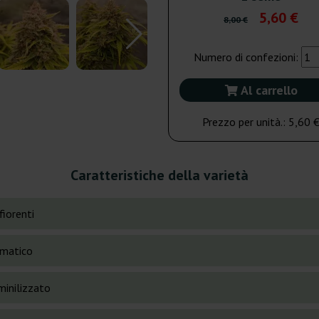
5,60 €
8,00 €
Numero di confezioni:
Al carrello
Prezzo per unità.:
5,60 
Caratteristiche della varietà
fiorenti
matico
inilizzato