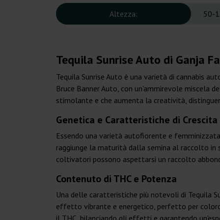
Altezza:
50-1
Tequila Sunrise Auto di Ganja Fa
Tequila Sunrise Auto è una varietà di cannabis au
Bruce Banner Auto, con un'ammirevole miscela del
stimolante e che aumenta la creatività, distingue
Genetica e Caratteristiche di Crescita
Essendo una varietà autofiorente e femminizzata, 
raggiunge la maturità dalla semina al raccolto in s
coltivatori possono aspettarsi un raccolto abbond
Contenuto di THC e Potenza
Una delle caratteristiche più notevoli di Tequila 
effetto vibrante e energetico, perfetto per color
il THC, bilanciando gli effetti e garantendo un'esp