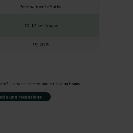
Principalmente Sativa
Principalme
10-12 settimane
9-11 set
19-20 %
20-2
tto? Lascia una recensione e ricevi un bonus.
scia una recensione