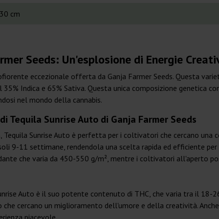
30 cm
rmer Seeds: Un'esplosione di Energie Creati
tofiorente eccezionale offerta da Ganja Farmer Seeds. Questa varie
 35% Indica e 65% Sativa. Questa unica composizione genetica conf
ndosi nel mondo della cannabis.
 di Tequila Sunrise Auto di Ganja Farmer Seeds
Tequila Sunrise Auto è perfetta per i coltivatori che cercano una 
oli 9-11 settimane, rendendola una scelta rapida ed efficiente per l
ante che varia da 450-550 g/m², mentre i coltivatori all'aperto po
Sunrise Auto è il suo potente contenuto di THC, che varia tra il 18-
o che cercano un miglioramento dell'umore e della creatività. Anch
erienza piacevole.