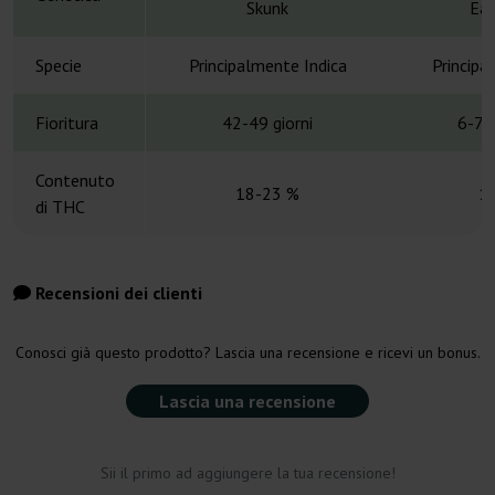
Skunk
Ear
Specie
Principalmente Indica
Principa
Fioritura
42-49 giorni
6-7 
Contenuto
18-23 %
1
di THC
Recensioni dei clienti
Conosci già questo prodotto? Lascia una recensione e ricevi un bonus.
Lascia una recensione
Sii il primo ad aggiungere la tua recensione!