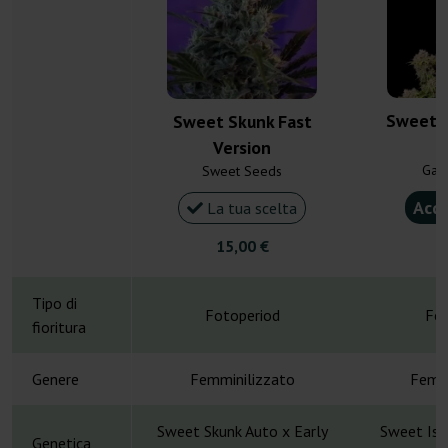
Sweet I
Sweet Skunk Fast
Version
Gan
Sweet Seeds
Acqu
La tua scelta
15,00 €
4
Tipo di
Fotoperiod
Fot
fioritura
Genere
Femminilizzato
Femmi
Sweet Skunk Auto x Early
Sweet Isl
Genetica