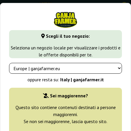
0
GanjaFarmer.it
Varietà di Cannabis
Skunk
Sweet Skunk F
Scegli il tuo negozio:
Sweet Skunk Fast Version Sweet
Seleziona un negozio locale per visualizzare i prodotti e
Seeds
le offerte disponibili per te.
-25%
+ omaggi
oppure resta su:
Italy | ganjafarmer.it
Sei maggiorenne?
Questo sito contiene contenuti destinati a persone
maggiorenni.
Se non sei maggiorenne, lascia questo sito.