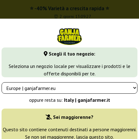
⭐ -40% Varietà a crescita rapida ⭐
⏰ 2 giorni 13:09:26
t
0 - 16:00
Scegli il tuo negozio:
dbank
Tipi di marijuana
Altro
Seleziona un negozio locale per visualizzare i prodotti e le
offerte disponibili per te.
inizzati di Cannabis
Olympia
oppure resta su:
Italy | ganjafarmer.it
Allevatore:
Pyramid Seeds
Sei maggiorenne?
Confezione originale:
Questo sito contiene contenuti destinati a persone maggiorenni.
Se non sei maggiorenne, lascia questo sito.