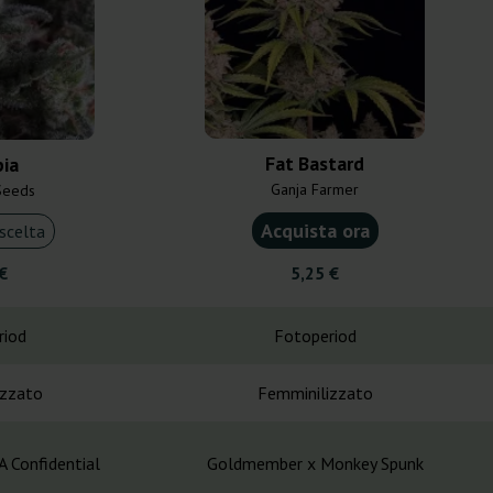
Fat Bastard
ia
Ganja Farmer
Seeds
Acquista ora
scelta
€
5,25 €
riod
Fotoperiod
izzato
Femminilizzato
 Confidential
Goldmember x Monkey Spunk