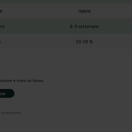
d
Hybrid
rni
8-9 settimane
%
30-38 %
nsione e ricevi un bonus.
one
a recensione!