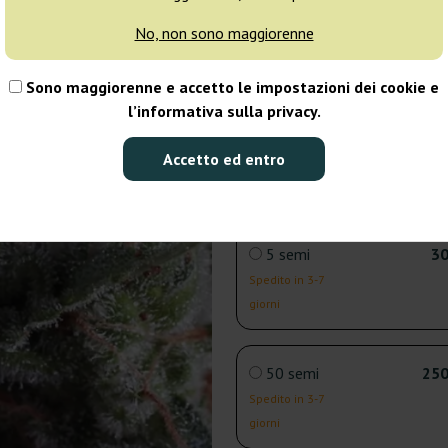
1 seme
No, non sono maggiorenne
Spedito in 3-7
giorni
Sono maggiorenne e accetto le impostazioni dei cookie e
l’informativa sulla privacy.
3 semi
18
Accetto ed entro
Spedito in 3-7
giorni
5 semi
30
Spedito in 3-7
giorni
50 semi
250
Spedito in 3-7
giorni