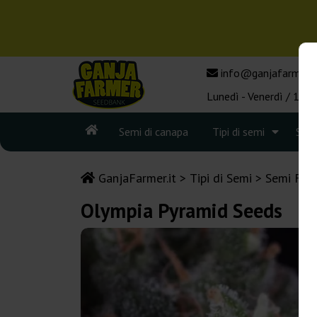
info@ganjafarmer.i
Lunedì - Venerdì / 10:0
Semi di canapa
Tipi di semi
See
GanjaFarmer.it
Tipi di Semi
Semi Femm
Olympia Pyramid Seeds