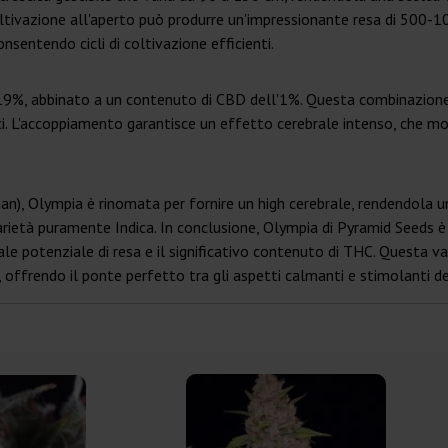
ltivazione all'aperto può produrre un'impressionante resa di 500-100
consentendo cicli di coltivazione efficienti.
9%, abbinato a un contenuto di CBD dell'1%. Questa combinazione c
ici. L'accoppiamento garantisce un effetto cerebrale intenso, che m
 (nan), Olympia è rinomata per fornire un high cerebrale, rendendola u
arietà puramente Indica. In conclusione, Olympia di Pyramid Seeds è 
ale potenziale di resa e il significativo contenuto di THC. Questa v
 offrendo il ponte perfetto tra gli aspetti calmanti e stimolanti de