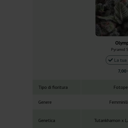
Olymp
Pyramid 
La tua 
7,00 
Tipo di fioritura
Fotope
Genere
Femminil
Genetica
Tutankhamon x LA