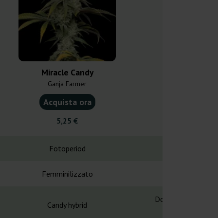
Miracle Candy
Peanut Butt
Ganja Farmer
Ganja F
Acquista ora
Acquist
5,25 €
5,25
Fotoperiod
Fotope
Femminilizzato
Femminil
DoSiDos x Mendo B
Candy hybrid
Spewri