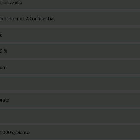
inilizzato
nkhamon x LA Confidential
id
0 %
orni
brale
1000 g/pianta