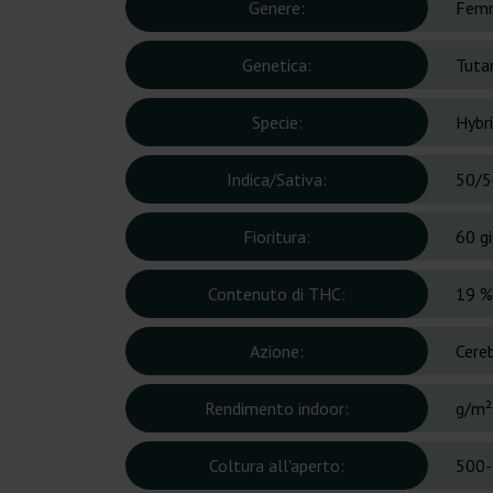
Genere:
Femm
Genetica:
Tuta
Specie:
Hybr
Indica/Sativa:
50/5
Fioritura:
60 gi
Contenuto di THC:
19 %
Azione:
Cere
Rendimento indoor:
g/m²
Coltura all'aperto:
500-