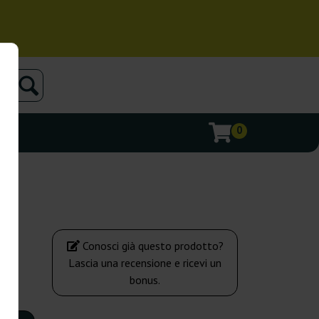
0
Conosci già questo prodotto?
Lascia una recensione e ricevi un
bonus.