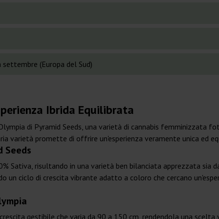
 settembre (Europa del Sud)
perienza Ibrida Equilibrata
on Olympia di Pyramid Seeds, una varietà di cannabis femminizzata fot
ia varietà promette di offrire un'esperienza veramente unica ed equ
id Seeds
% Sativa, risultando in una varietà ben bilanciata apprezzata sia da 
endo un ciclo di crescita vibrante adatto a coloro che cercano un'espe
Olympia
crescita gestibile che varia da 90 a 150 cm, rendendola una scelta v