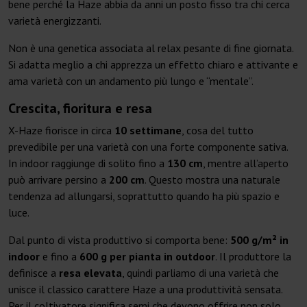
bene perché la Haze abbia da anni un posto fisso tra chi cerca
varietà energizzanti.
Non è una genetica associata al relax pesante di fine giornata.
Si adatta meglio a chi apprezza un effetto chiaro e attivante e
ama varietà con un andamento più lungo e “mentale”.
Crescita, fioritura e resa
X-Haze fiorisce in circa
10 settimane
, cosa del tutto
prevedibile per una varietà con una forte componente sativa.
In indoor raggiunge di solito fino a
130 cm
, mentre all’aperto
può arrivare persino a
200 cm
. Questo mostra una naturale
tendenza ad allungarsi, soprattutto quando ha più spazio e
luce.
Dal punto di vista produttivo si comporta bene:
500 g/m² in
indoor
e fino a
600 g per pianta in outdoor
. Il produttore la
definisce a
resa elevata
, quindi parliamo di una varietà che
unisce il classico carattere Haze a una produttività sensata.
Per il coltivatore significa semi che devono offrire non solo