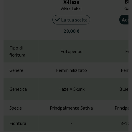
Bl
X-Haze
Gan
White Label
Acqu
La tua scelta
28,00 €
4
Tipo di
Fotoperiod
Fot
fioritura
Genere
Femminilizzato
Femmi
Genetica
Haze × Skunk
Bluebe
Specie
Principalmente Sativa
Principa
Fioritura
-
8-10 