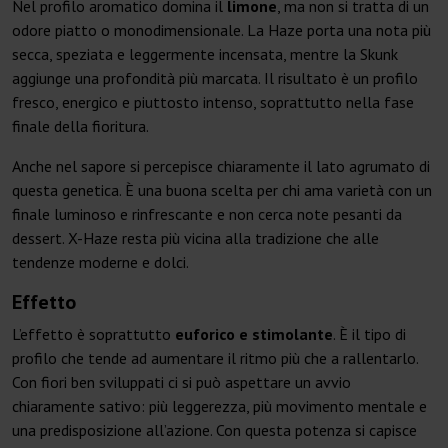
Nel profilo aromatico domina il
limone
, ma non si tratta di un
odore piatto o monodimensionale. La Haze porta una nota più
secca, speziata e leggermente incensata, mentre la Skunk
aggiunge una profondità più marcata. Il risultato è un profilo
fresco, energico e piuttosto intenso, soprattutto nella fase
finale della fioritura.
Anche nel sapore si percepisce chiaramente il lato agrumato di
questa genetica. È una buona scelta per chi ama varietà con un
finale luminoso e rinfrescante e non cerca note pesanti da
dessert. X-Haze resta più vicina alla tradizione che alle
tendenze moderne e dolci.
Effetto
L’effetto è soprattutto
euforico e stimolante
. È il tipo di
profilo che tende ad aumentare il ritmo più che a rallentarlo.
Con fiori ben sviluppati ci si può aspettare un avvio
chiaramente sativo: più leggerezza, più movimento mentale e
una predisposizione all’azione. Con questa potenza si capisce