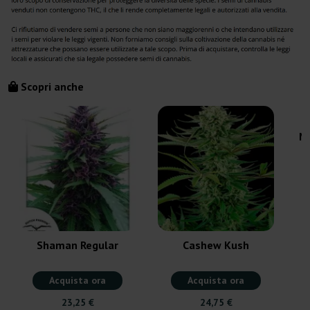
Scopri anche
Ma
Shaman Regular
Cashew Kush
Acquista ora
Acquista ora
23,25 €
24,75 €