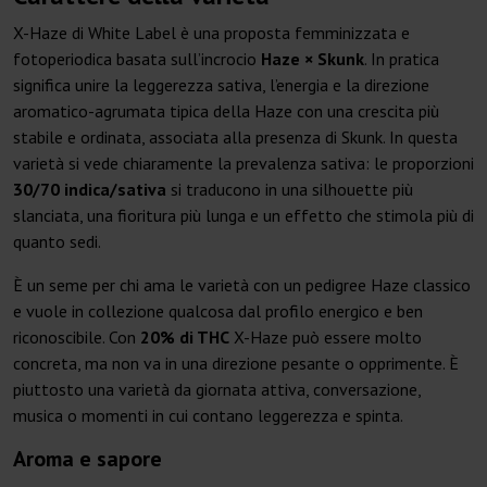
X-Haze di White Label è una proposta femminizzata e
fotoperiodica basata sull’incrocio
Haze × Skunk
. In pratica
significa unire la leggerezza sativa, l’energia e la direzione
aromatico-agrumata tipica della Haze con una crescita più
stabile e ordinata, associata alla presenza di Skunk. In questa
varietà si vede chiaramente la prevalenza sativa: le proporzioni
30/70 indica/sativa
si traducono in una silhouette più
slanciata, una fioritura più lunga e un effetto che stimola più di
quanto sedi.
È un seme per chi ama le varietà con un pedigree Haze classico
e vuole in collezione qualcosa dal profilo energico e ben
riconoscibile. Con
20% di THC
X-Haze può essere molto
concreta, ma non va in una direzione pesante o opprimente. È
piuttosto una varietà da giornata attiva, conversazione,
musica o momenti in cui contano leggerezza e spinta.
Aroma e sapore